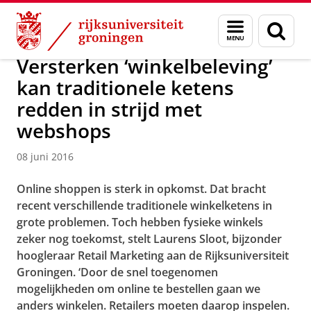
Skip
Skip
Over ons
Menu
Zoek
to
to
en
Content
Navigation
zoeken
Versterken ‘winkelbeleving’
kan traditionele ketens
redden in strijd met
webshops
08 juni 2016
Online shoppen is sterk in opkomst. Dat bracht
recent verschillende traditionele winkelketens in
grote problemen. Toch hebben fysieke winkels
zeker nog toekomst, stelt Laurens Sloot, bijzonder
hoogleraar Retail Marketing aan de Rijksuniversiteit
Groningen. ‘Door de snel toegenomen
mogelijkheden om online te bestellen gaan we
anders winkelen. Retailers moeten daarop inspelen.