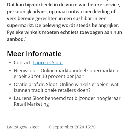
Dat kan bijvoorbeeld in de vorm van betere service,
persoonlijk advies, op maat ontworpen kleding of
vers bereide gerechten in een sushibar in een
supermarkt. De beleving wordt steeds belangrijker.
Fysieke winkels moeten echt iets toevoegen aan hun
aanbod.’
Meer informatie
Contact:
Laurens Sloot
Nieuwsuur: ‘Online marktaandeel supermarkten
groeit 20 tot 30 procent per jaar’
Oratie prof.dr. Sloot: Online winkels groeien, wat
kunnen traditionele retailers doen?
Laurens Sloot benoemd tot bijzonder hoogleraar
Retail Marketing
Versterken ‘winkelbeleving’ kan traditionele ketens
redden in strijd met webshops
Pas uw cookie instellingen aan
om deze
video te zien
Laatst gewijzigd:
10 september 2024 15:30