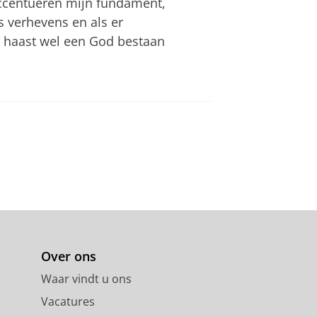
accentueren mijn fundament,
s verhevens en als er
r haast wel een God bestaan
Over ons
Waar vindt u ons
Vacatures