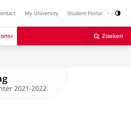
ontact
My University
Student Portal
Contr
Nederlands
English
 ons
Zoeken
ag
hter 2021-2022