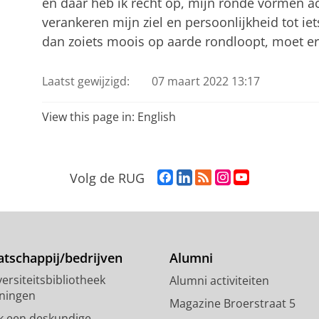
en daar heb ik recht op, mijn ronde vormen 
verankeren mijn ziel en persoonlijkheid tot iet
dan zoiets moois op aarde rondloopt, moet e
Laatst gewijzigd:
07 maart 2022 13:17
View this page in:
English
F
L
R
I
Y
Volg de RUG
a
i
S
n
o
c
n
S
s
u
e
k
-
t
T
b
e
f
a
u
o
d
e
g
b
tschappij/bedrijven
Alumni
o
I
e
r
e
ersiteitsbibliotheek
Alumni activiteiten
k
n
d
a
-
ningen
p
-
R
m
k
Magazine Broerstraat 5
a
p
i
-
a
k een deskundige