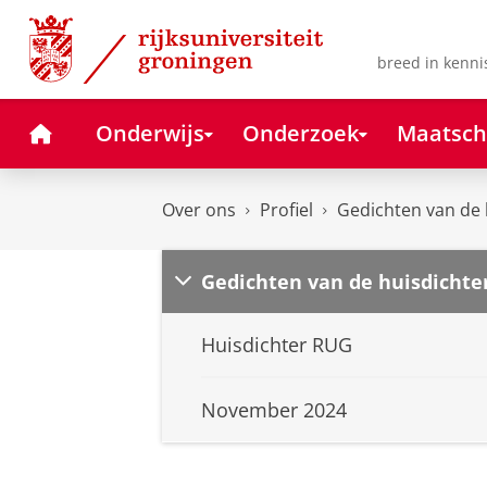
Skip
Skip
to
to
Content
Navigation
breed in kenni
Home
Onderwijs
Onderzoek
Maatsch
Over ons
Profiel
Gedichten van de 
Gedichten van de huisdichte
Huisdichter RUG
November 2024