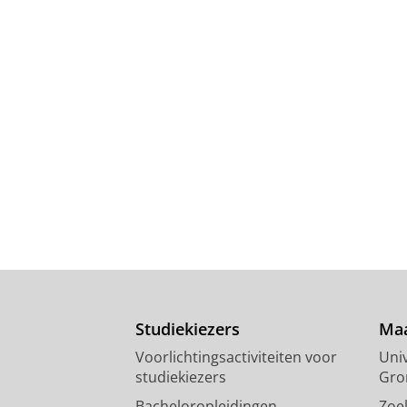
Studiekiezers
Maa
Voorlichtingsactiviteiten voor
Univ
studiekiezers
Gro
Bacheloropleidingen
Zoe