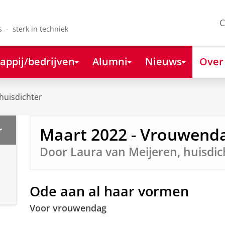
C
s - sterk in techniek
appij/bedrijven
Alumni
Nieuws
Over
huisdichter
Maart 2022 - Vrouwend
r
Door Laura van Meijeren, huisdic
Ode aan al haar vormen
Voor vrouwendag