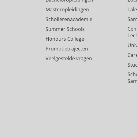
Masteropleidingen
Tal
Scholierenacademie
Sam
Cen
Summer Schools
Tec
Honours College
Uni
Promotietrajecten
Car
Veelgestelde vragen
Stu
Sch
Sam