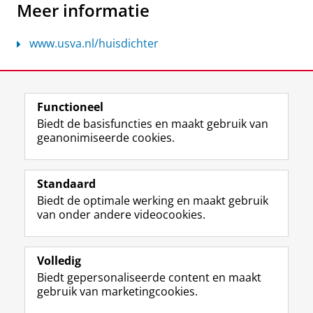
Meer informatie
www.usva.nl/huisdichter
Laatst gewijzigd:
16 april 2026 14:04
Functioneel
View this page in:
English
Biedt de basisfuncties en maakt gebruik van
geanonimiseerde cookies.
F
L
R
I
Y
Volg de RUG
a
i
S
n
o
Standaard
c
n
S
s
u
Biedt de optimale werking en maakt gebruik
e
k
-
t
T
Studiekiezers
van onder andere videocookies.
b
e
f
a
u
Maatschappij/bedrijven
o
d
e
g
b
o
I
e
r
e
Alumni
k
n
d
a
-
Volledig
p
-
R
m
k
Biedt gepersonaliseerde content en maakt
Over ons
a
p
i
-
a
gebruik van marketingcookies.
g
a
j
a
n