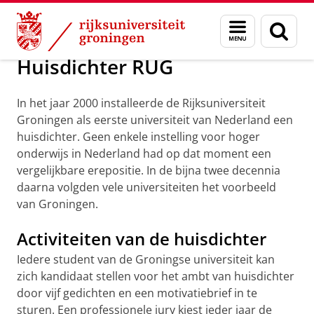
Skip
Skip
Over ons
Profiel
Gedichten van de huisdichter
Menu
Zoek
to
to
en
Content
Navigation
zoeken
Huisdichter RUG
In het jaar 2000 installeerde de Rijksuniversiteit
Groningen als eerste universiteit van Nederland een
huisdichter. Geen enkele instelling voor hoger
onderwijs in Nederland had op dat moment een
vergelijkbare erepositie. In de bijna twee decennia
daarna volgden vele universiteiten het voorbeeld
van Groningen.
Activiteiten van de huisdichter
Iedere student van de Groningse universiteit kan
zich kandidaat stellen voor het ambt van huisdichter
door vijf gedichten en een motivatiebrief in te
sturen. Een professionele jury kiest ieder jaar de