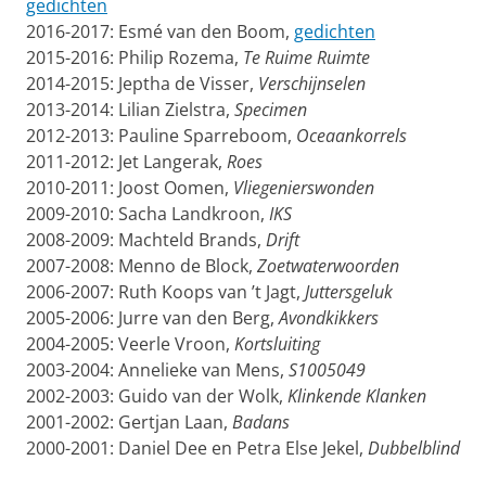
gedichten
2016-2017: Esmé van den Boom,
gedichten
2015-2016: Philip Rozema,
Te Ruime Ruimte
2014-2015: Jeptha de Visser,
Verschijnselen
2013-2014: Lilian Zielstra,
Specimen
2012-2013: Pauline Sparreboom,
Oceaankorrels
2011-2012: Jet Langerak,
Roes
2010-2011: Joost Oomen,
Vliegenierswonden
2009-2010: Sacha Landkroon,
IKS
2008-2009: Machteld Brands,
Drift
2007-2008: Menno de Block,
Zoetwaterwoorden
2006-2007: Ruth Koops van ’t Jagt,
Juttersgeluk
2005-2006: Jurre van den Berg,
Avondkikkers
2004-2005: Veerle Vroon,
Kortsluiting
2003-2004: Annelieke van Mens,
S1005049
2002-2003: Guido van der Wolk,
Klinkende Klanken
2001-2002: Gertjan Laan,
Badans
2000-2001: Daniel Dee en Petra Else Jekel,
Dubbelblind