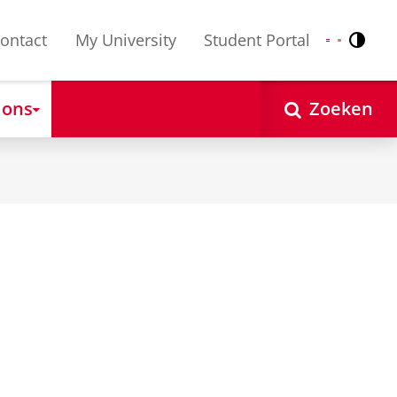
ontact
My University
Student Portal
Contr
Nederlands
English
 ons
Zoeken