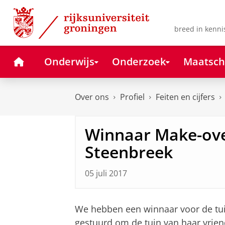
Skip
Skip
to
to
Content
Navigation
breed in kenni
Home
Onderwijs
Onderzoek
Maatsch
Over ons
Profiel
Feiten en cijfers
Winnaar Make-ove
Steenbreek
05 juli 2017
We hebben een winnaar voor de tui
gestuurd om de tuin van haar vrie