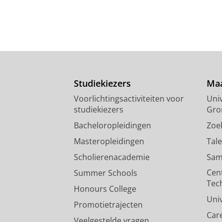
Studiekiezers
Maa
Voorlichtingsactiviteiten voor
Univ
studiekiezers
Gro
Bacheloropleidingen
Zoe
Masteropleidingen
Tal
Scholierenacademie
Sam
Cen
Summer Schools
Tec
Honours College
Uni
Promotietrajecten
Car
Veelgestelde vragen