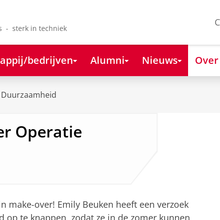
C
s - sterk in techniek
appij/bedrijven
Alumni
Nieuws
Over
Duurzaamheid
r Operatie
n make-over! Emily Beuken heeft een verzoek
nd op te knappen, zodat ze in de zomer kunnen