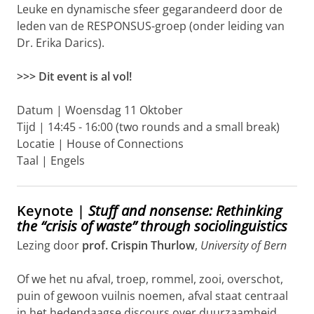
Leuke en dynamische sfeer gegarandeerd door de
leden van de RESPONSUS-groep (onder leiding van
Dr. Erika Darics).
>>> Dit event is al vol!
Datum | Woensdag 11 Oktober
Tijd | 14:45 - 16:00 (two rounds and a small break)
Locatie | House of Connections
Taal | Engels
Keynote |
Stuff and nonsense: Rethinking
the “crisis of waste” through sociolinguistics
Lezing door
prof.
Crispin Thurlow
,
University of Bern
Of we het nu afval, troep, rommel, zooi, overschot,
puin of gewoon vuilnis noemen, afval staat centraal
in het hedendaagse discours over duurzaamheid.