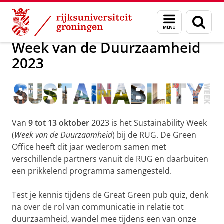
Skip
Skip
Over ons
Profiel
Feiten en cijfers
Duurzaamheid
Menu
Zoek
to
to
en
Content
Navigation
zoeken
Week van de Duurzaamheid
2023
Van
9 tot 13 oktober
2023 is het Sustainability Week
(
Week van de Duurzaamheid
) bij de RUG. De Green
Office heeft dit jaar wederom samen met
verschillende partners vanuit de RUG en daarbuiten
een prikkelend programma samengesteld.
Test je kennis tijdens de Great Green pub quiz, denk
na over de rol van communicatie in relatie tot
duurzaamheid, wandel mee tijdens een van onze