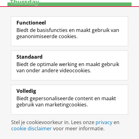
Functioneel
Biedt de basisfuncties en maakt gebruik van
geanonimiseerde cookies.
Standaard
Biedt de optimale werking en maakt gebruik
van onder andere videocookies.
Volledig
Biedt gepersonaliseerde content en maakt
gebruik van marketingcookies.
Stadswandeling | UniverCity wandeling
Er zijn zoveel duurzame initiatieven, winkels en
Stel je cookievoorkeur in. Lees onze
privacy
en
plekken in de stad Groningen, dat er altijd wel een
cookie disclaimer
voor meer informatie.
paar aan je aandacht ontsnappen.