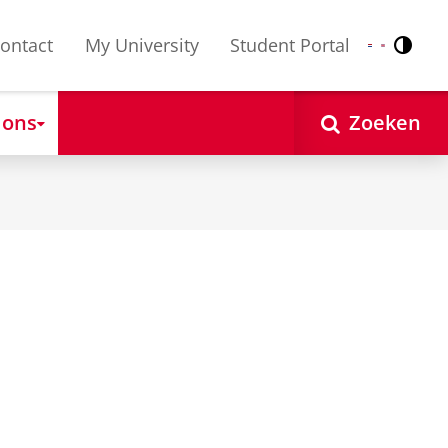
ontact
My University
Student Portal
Contr
Nederlands
English
 ons
Zoeken