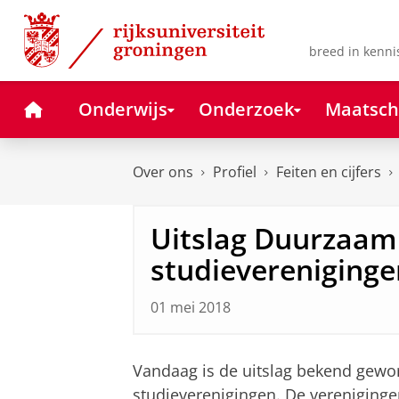
Skip
Skip
to
to
Content
Navigation
breed in kenni
Home
Onderwijs
Onderzoek
Maatsch
Over ons
Profiel
Feiten en cijfers
Uitslag Duurzaam
studievereniginge
01 mei 2018
Vandaag is de uitslag bekend gewo
studieverenigingen. De verenigin