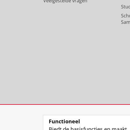
Veelgestelde vragen
Stu
Sch
Sam
Functioneel
Biedt de basisfuncties en maakt