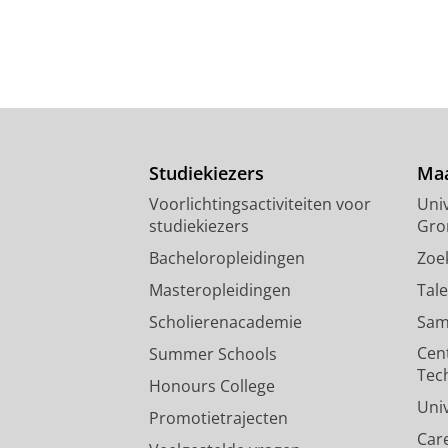
Studiekiezers
Maa
Voorlichtingsactiviteiten voor
Univ
studiekiezers
Gro
Bacheloropleidingen
Zoe
Masteropleidingen
Tal
Scholierenacademie
Sam
Cen
Summer Schools
Tec
Honours College
Uni
Promotietrajecten
Car