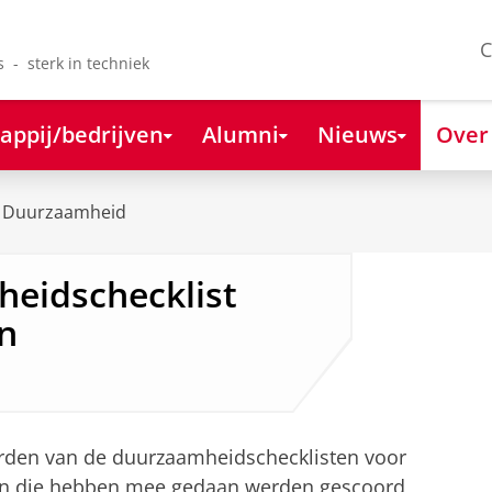
C
s - sterk in techniek
appij/bedrijven
Alumni
Nieuws
Over
Duurzaamheid
heidschecklist
n
rden van de duurzaamheidschecklisten voor
gen die hebben mee gedaan werden gescoord