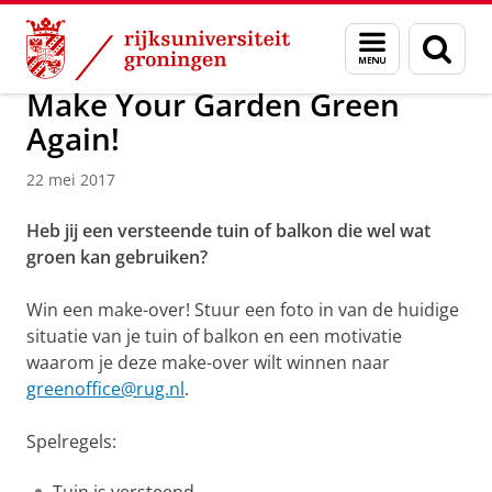
Skip
Skip
Over ons
Profiel
Feiten en cijfers
Duurzaamheid
Menu
Zoek
to
to
en
Content
Navigation
zoeken
Make Your Garden Green
Again!
22 mei 2017
Heb jij een versteende tuin of balkon die wel wat
groen kan gebruiken?
Win een make-over! Stuur een foto in van de huidige
situatie van je tuin of balkon en een motivatie
waarom je deze make-over wilt winnen naar
greenoffice@rug.nl
.
Spelregels: