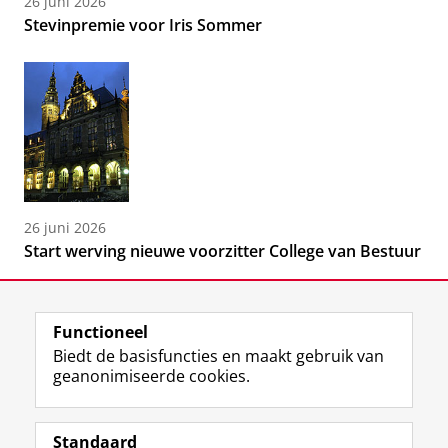
26 juni 2026
Stevinpremie voor Iris Sommer
26 juni 2026
Start werving nieuwe voorzitter College van Bestuur
Functioneel
Biedt de basisfuncties en maakt gebruik van
geanonimiseerde cookies.
F
L
R
I
Y
Volg de RUG
a
i
S
n
o
Standaard