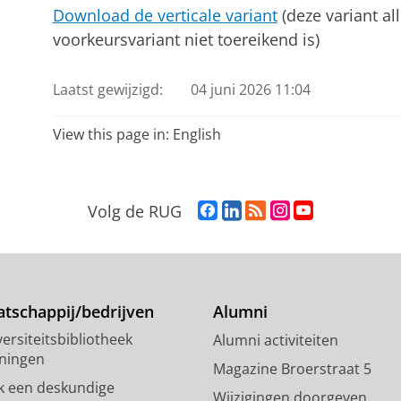
Download de verticale variant
(deze variant al
voorkeursvariant niet toereikend is)
Laatst gewijzigd:
04 juni 2026 11:04
View this page in:
English
F
L
R
I
Y
Volg de RUG
a
i
S
n
o
c
n
S
s
u
e
k
-
t
T
b
e
f
a
u
o
d
e
g
b
tschappij/bedrijven
Alumni
o
I
e
r
e
ersiteitsbibliotheek
Alumni activiteiten
k
n
d
a
-
ningen
p
-
R
m
k
Magazine Broerstraat 5
a
p
i
-
a
k een deskundige
Wijzigingen doorgeven