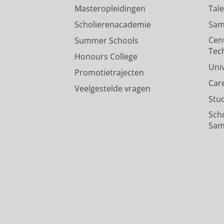
Masteropleidingen
Tal
Scholierenacademie
Sam
Cen
Summer Schools
Tec
Honours College
Uni
Promotietrajecten
Car
Veelgestelde vragen
Stu
Sch
Sam