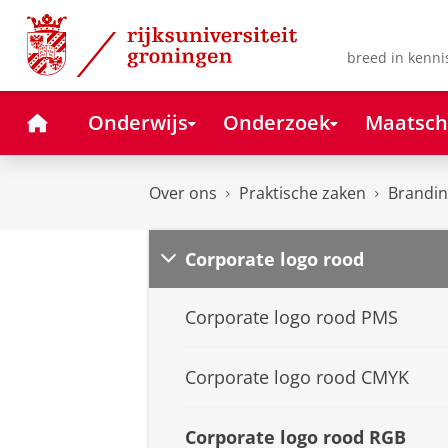
Skip
Skip
to
to
Content
Navigation
breed in kenni
Home
Onderwijs
Onderzoek
Maatsch
Over ons
Praktische zaken
Branding
Corporate logo rood
Corporate logo rood PMS
Corporate logo rood CMYK
Corporate logo rood RGB