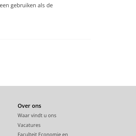
leen gebruiken als de
Over ons
Waar vindt u ons
Vacatures
Faculteit Economie en