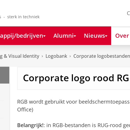
C
s - sterk in techniek
appij/bedrijven
Alumni
Nieuws
Over
 & Visual Identity
Logobank
Corporate logobestande
Corporate logo rood R
RGB wordt gebruikt voor beeldschermtoepass
Office)
Belangrijk!
: in RGB-bestanden is RUG-rood ge