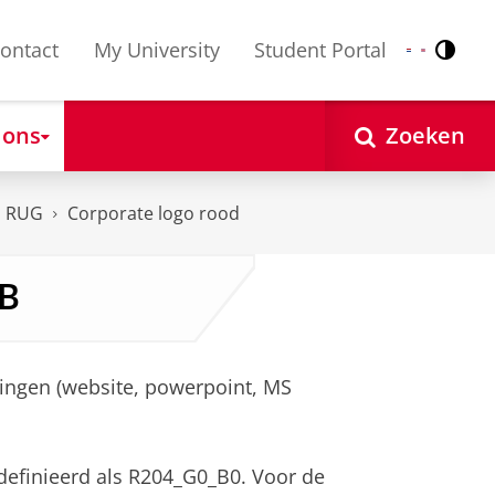
ontact
My University
Student Portal
Contr
Nederlands
English
 ons
Zoeken
n RUG
Corporate logo rood
GB
ingen (website, powerpoint, MS
definieerd als R204_G0_B0. Voor de