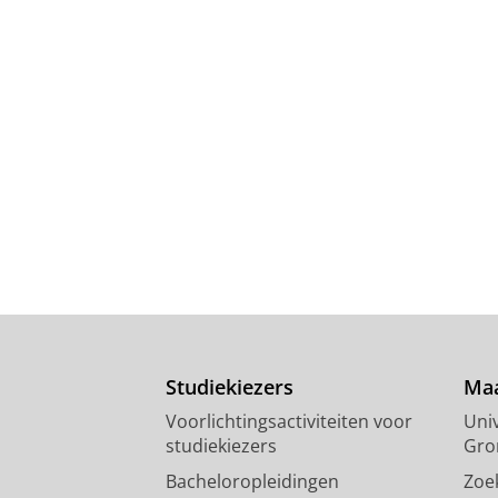
Studiekiezers
Maa
Voorlichtingsactiviteiten voor
Univ
studiekiezers
Gro
Bacheloropleidingen
Zoe