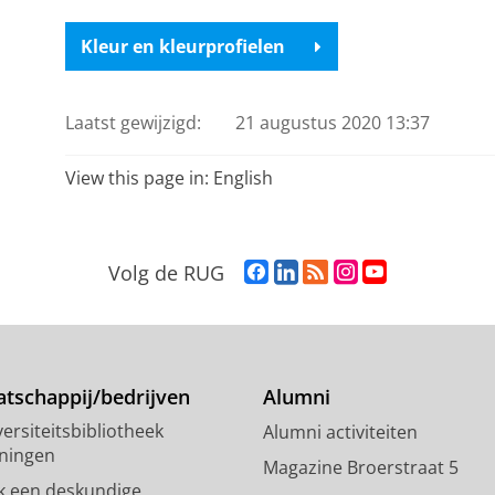
Kleur en kleurprofielen
Laatst gewijzigd:
21 augustus 2020 13:37
View this page in:
English
F
L
R
I
Y
Volg de RUG
a
i
S
n
o
c
n
S
s
u
e
k
-
t
T
b
e
f
a
u
o
d
e
g
b
tschappij/bedrijven
Alumni
o
I
e
r
e
ersiteitsbibliotheek
Alumni activiteiten
k
n
d
a
-
ningen
p
-
R
m
k
Magazine Broerstraat 5
a
p
i
-
a
k een deskundige