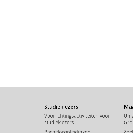
Studiekiezers
Maa
Voorlichtingsactiviteiten voor
Univ
studiekiezers
Gro
Bacheloropleidingen
Zoe