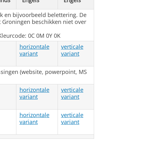
ands
Engels
Engels
 en bijvoorbeeld belettering. De
t Groningen beschikken niet over
 Kleurcode: 0C 0M 0Y 0K
horizontale
verticale
variant
variant
singen (website, powerpoint, MS
horizontale
verticale
variant
variant
horizontale
verticale
variant
variant