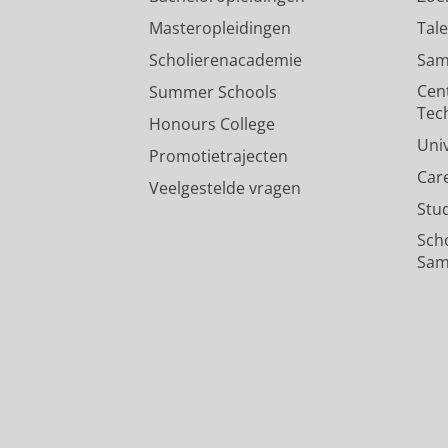
Masteropleidingen
Tal
Scholierenacademie
Sam
Cen
Summer Schools
Tec
Honours College
Uni
Promotietrajecten
Car
Veelgestelde vragen
Stu
Sch
Sam