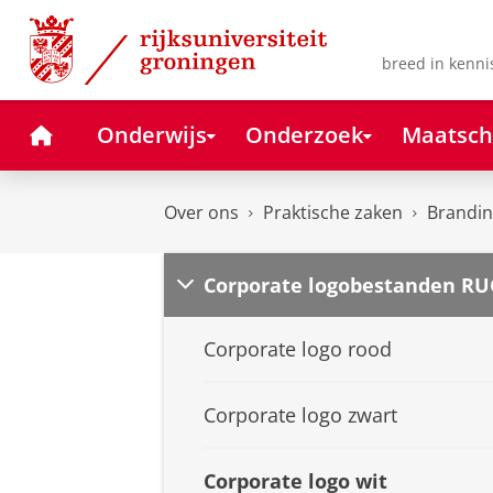
Skip
Skip
to
to
Content
Navigation
breed in kenni
Home
Onderwijs
Onderzoek
Maatsch
Over ons
Praktische zaken
Branding
Corporate logobestanden RU
Corporate logo rood
Corporate logo zwart
Corporate logo wit