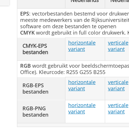
Nederlands
Nederl
EPS
: vectorbestanden bestemd voor drukwerk
meeste medewerkers van de Rijksuniversitei
software om deze bestanden te openen
CMYK
wordt gebruikt in full color drukwerk.
horizontale
verticale
CMYK-EPS
variant
variant
bestanden
RGB
wordt gebruikt voor beeldschermtoepas
Office). Kleurcode: R255 G255 B255
horizontale
verticale
RGB-EPS
variant
variant
bestanden
horizontale
verticale
RGB-PNG
variant
variant
bestanden