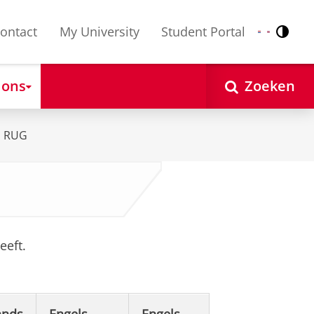
ontact
My University
Student Portal
Contr
Nederlands
English
 ons
Zoeken
n RUG
eeft.