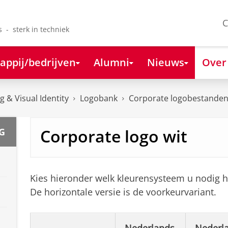
C
s - sterk in techniek
appij/bedrijven
Alumni
Nieuws
Over
 & Visual Identity
Logobank
Corporate logobestande
Corporate logo wit
G
Kies hieronder welk kleurensysteem u nodig h
De horizontale versie is de voorkeurvariant.