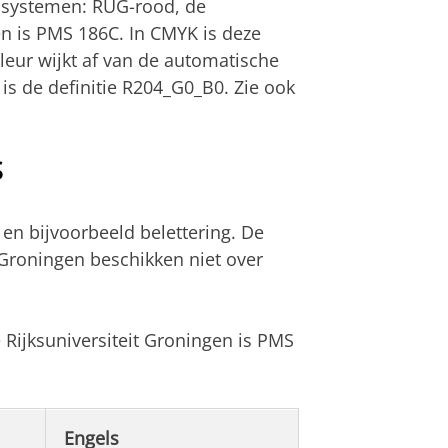
de systemen: RUG-rood, de
gen is PMS 186C. In CMYK is deze
leur wijkt af van de automatische
s de definitie R204_G0_B0. Zie ook
S
n bijvoorbeeld belettering. De
Groningen beschikken niet over
 Rijksuniversiteit Groningen is PMS
Engels