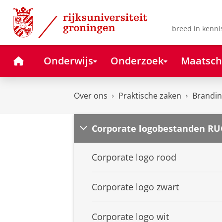
Skip
Skip
to
to
Content
Navigation
breed in kenni
Home
Onderwijs
Onderzoek
Maatsch
Over ons
Praktische zaken
Branding
Corporate logobestanden RU
Corporate logo rood
Corporate logo zwart
Corporate logo wit