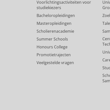
Voorlichtingsactiviteiten voor
Univ
studiekiezers
Gro
Bacheloropleidingen
Zoe
Masteropleidingen
Tal
Scholierenacademie
Sam
Cen
Summer Schools
Tec
Honours College
Uni
Promotietrajecten
Car
Veelgestelde vragen
Stu
Sch
Sam