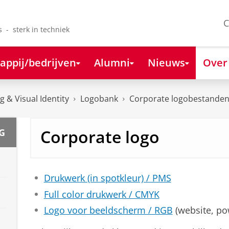
C
s - sterk in techniek
appij/bedrijven
Alumni
Nieuws
Over
 & Visual Identity
Logobank
Corporate logobestande
Corporate logo
G
Drukwerk (in spotkleur) / PMS
Full color drukwerk / CMYK
Logo voor beeldscherm / RGB
(website, po