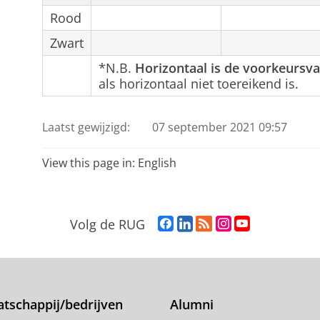
Rood
Zwart
*N.B.
Horizontaal is de voorkeursva
als horizontaal niet toereikend is.
Laatst gewijzigd:
07 september 2021 09:57
View this page in:
English
F
L
R
I
Y
Volg de RUG
a
i
S
n
o
c
n
S
s
u
e
k
-
t
T
b
e
f
a
u
o
d
e
g
b
tschappij/bedrijven
Alumni
o
I
e
r
e