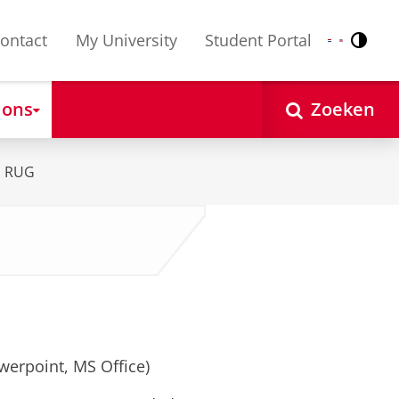
ontact
My University
Student Portal
Contr
Nederlands
English
 ons
Zoeken
n RUG
werpoint, MS Office)