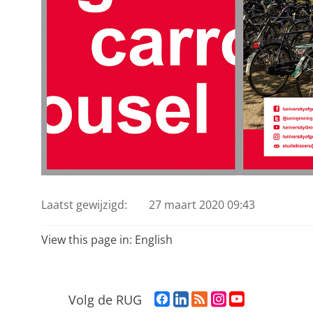
Laatst gewijzigd:
27 maart 2020 09:43
View this page in:
English
F
L
R
I
Y
Volg de RUG