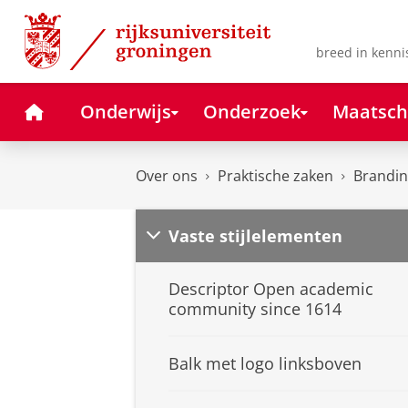
Skip
Skip
to
to
Content
Navigation
breed in kenni
Home
Onderwijs
Onderzoek
Maatsch
Over ons
Praktische zaken
Branding
Vaste stijlelementen
Descriptor Open academic
community since 1614
Balk met logo linksboven