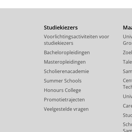
Studiekiezers
Maa
Voorlichtingsactiviteiten voor
Univ
studiekiezers
Gro
Bacheloropleidingen
Zoe
Masteropleidingen
Tal
Scholierenacademie
Sam
Cen
Summer Schools
Tec
Honours College
Uni
Promotietrajecten
Car
Veelgestelde vragen
Stu
Sch
Sam