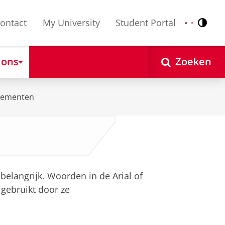
ontact
My University
Student Portal
Contr
Nederlands
English
 ons
Zoeken
elementen
 belangrijk. Woorden in de Arial of
 gebruikt door ze