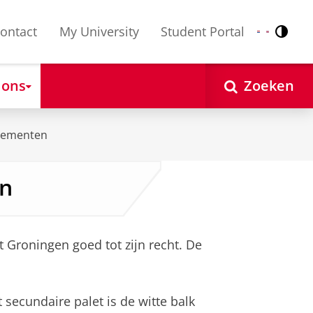
ontact
My University
Student Portal
Contr
Nederlands
English
 ons
Zoeken
elementen
en
t Groningen goed tot zijn recht. De
 secundaire palet is de witte balk