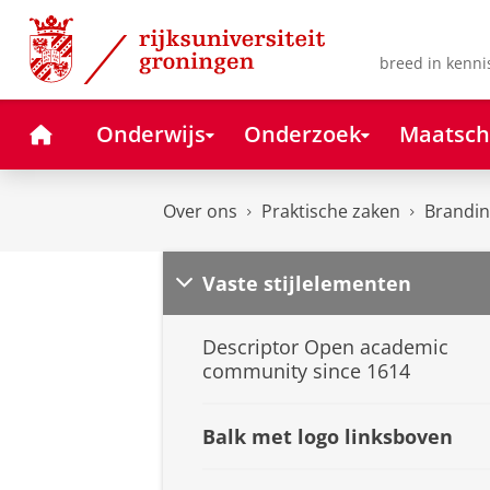
Skip
Skip
to
to
Content
Navigation
breed in kenni
Home
Onderwijs
Onderzoek
Maatsch
Over ons
Praktische zaken
Branding
Vaste stijlelementen
Descriptor Open academic
community since 1614
Balk met logo linksboven