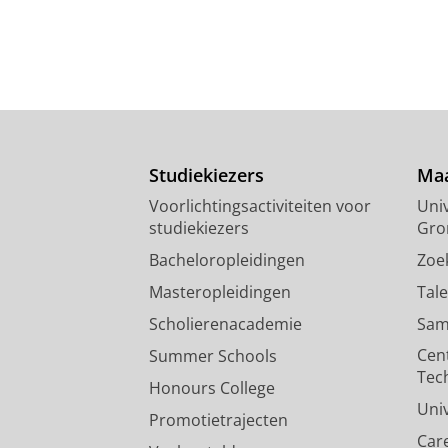
Studiekiezers
Maa
Voorlichtingsactiviteiten voor
Univ
studiekiezers
Gro
Bacheloropleidingen
Zoe
Masteropleidingen
Tal
Scholierenacademie
Sam
Cen
Summer Schools
Tec
Honours College
Uni
Promotietrajecten
Car