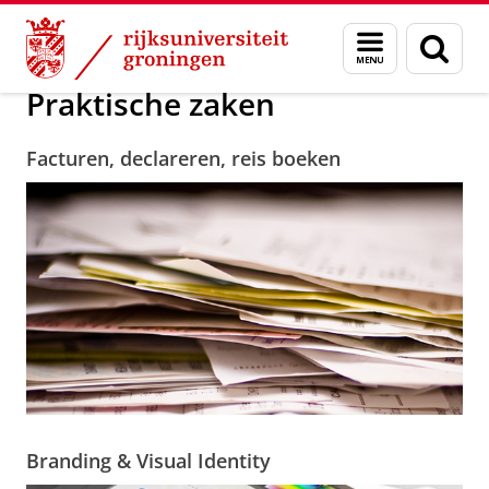
Skip
Skip
Over ons
Praktische zaken
Menu
Zoek
to
to
en
Content
Navigation
zoeken
Praktische zaken
Facturen, declareren, reis boeken
Branding & Visual Identity