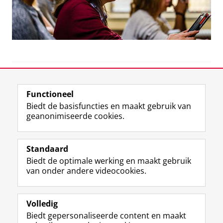
View this page in:
English
Functioneel
Biedt de basisfuncties en maakt gebruik van
geanonimiseerde cookies.
F
L
R
I
Y
Volg de RUG
a
i
S
n
o
Standaard
c
n
S
s
u
Biedt de optimale werking en maakt gebruik
e
k
-
t
T
Studiekiezers
van onder andere videocookies.
b
e
f
a
u
Maatschappij/bedrijven
o
d
e
g
b
o
I
e
r
e
Alumni
k
n
d
a
-
Volledig
p
-
R
m
k
Biedt gepersonaliseerde content en maakt
Over ons
a
p
i
-
a