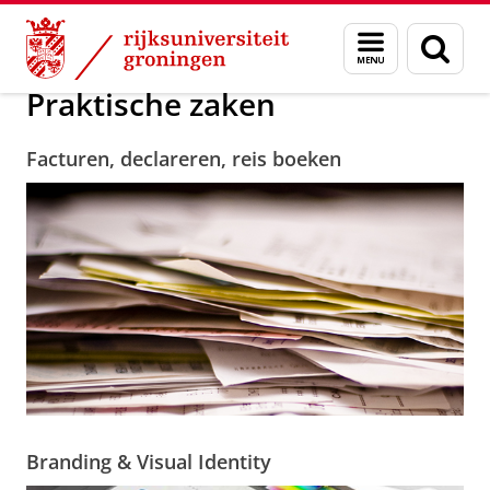
Skip
Skip
Over ons
Praktische zaken
Menu
Zoek
to
to
en
Content
Navigation
zoeken
Praktische zaken
Facturen, declareren, reis boeken
Branding & Visual Identity