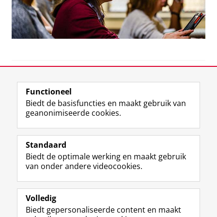
View this page in:
English
Functioneel
Biedt de basisfuncties en maakt gebruik van
geanonimiseerde cookies.
F
L
R
I
Y
Volg de RUG
a
i
S
n
o
Standaard
c
n
S
s
u
Biedt de optimale werking en maakt gebruik
e
k
-
t
T
Studiekiezers
van onder andere videocookies.
b
e
f
a
u
Maatschappij/bedrijven
o
d
e
g
b
o
I
e
r
e
Alumni
k
n
d
a
-
Volledig
p
-
R
m
k
Biedt gepersonaliseerde content en maakt
Over ons
a
p
i
-
a