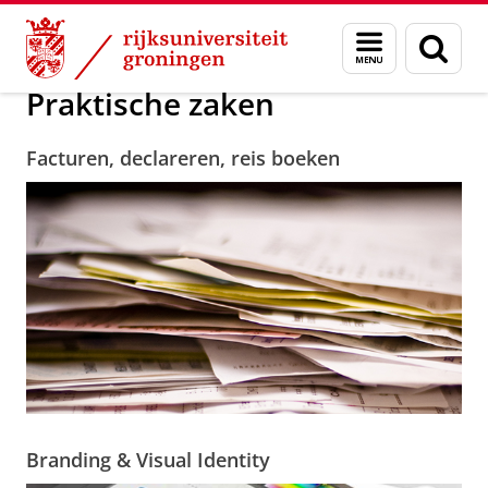
Skip
Skip
Over ons
Praktische zaken
Menu
Zoek
to
to
en
Content
Navigation
zoeken
Praktische zaken
Facturen, declareren, reis boeken
Branding & Visual Identity