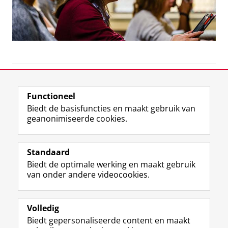
View this page in:
English
Functioneel
Biedt de basisfuncties en maakt gebruik van
geanonimiseerde cookies.
F
L
R
I
Y
Volg de RUG
a
i
S
n
o
Standaard
c
n
S
s
u
Biedt de optimale werking en maakt gebruik
e
k
-
t
T
Studiekiezers
van onder andere videocookies.
b
e
f
a
u
Maatschappij/bedrijven
o
d
e
g
b
o
I
e
r
e
Alumni
k
n
d
a
-
Volledig
p
-
R
m
k
Biedt gepersonaliseerde content en maakt
Over ons
a
p
i
-
a