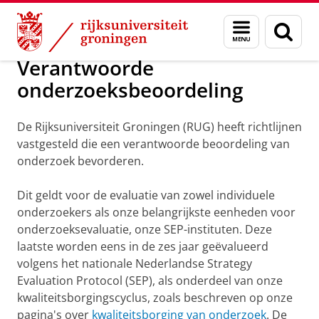
Skip
Skip
Over ons
Beleid en strategie
Onderzoeksbeleid
Menu
Zoek
to
to
en
Content
Navigation
zoeken
Verantwoorde
onderzoeksbeoordeling
De Rijksuniversiteit Groningen (RUG) heeft richtlijnen
vastgesteld die een verantwoorde beoordeling van
onderzoek bevorderen.
Dit geldt voor de evaluatie van zowel individuele
onderzoekers als onze belangrijkste eenheden voor
onderzoeksevaluatie, onze SEP-instituten. Deze
laatste worden eens in de zes jaar geëvalueerd
volgens het nationale Nederlandse Strategy
Evaluation Protocol (SEP), als onderdeel van onze
kwaliteitsborgingscyclus, zoals beschreven op onze
pagina's over
kwaliteitsborging van onderzoek
. De