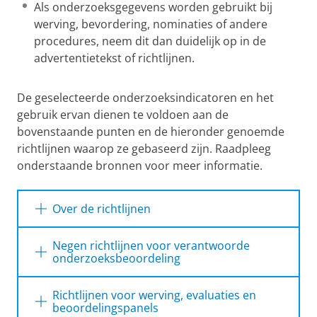
Als onderzoeksgegevens worden gebruikt bij
werving, bevordering, nominaties of andere
procedures, neem dit dan duidelijk op in de
advertentietekst of richtlijnen.
De geselecteerde onderzoeksindicatoren en het
gebruik ervan dienen te voldoen aan de
bovenstaande punten en de hieronder genoemde
richtlijnen waarop ze gebaseerd zijn. Raadpleeg
onderstaande bronnen voor meer informatie.
Over de richtlijnen
De richtlijnen van Responsible Research
Negen richtlijnen voor verantwoorde
Assessment zijn afgestemd op de
onderzoeksbeoordeling
belangrijkste internationale en nationale best
Prestatiemetingen van onderzoek dienen
practices, waaronder:
Richtlijnen voor werving, evaluaties en
te worden gebruikt ter ondersteuning en
beoordelingspanels