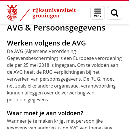
Skip
Skip
Over ons
Verwerkingenregister RUG
Menu
Zoek
to
to
en
Content
Navigation
zoeken
AVG & Persoonsgegevens
Werken volgens de AVG
De AVG (Algemene Verordening
Gegevensbescherming) is een Europese verordening
die per 25 mei 2018 is ingegaan. Om te voldoen aan
de AVG heeft de RUG verplichtingen bij het
verwerken van persoonsgegevens. De RUG, moet
net zoals elke andere organisatie, verantwoording
kunnen afleggen over de verwerking van
persoonsgegevens.
Waar moet je aan voldoen?
Wanneer je te maken krijgt met persoonlijke
gegevens van anderen, is de AVG van toepassing.