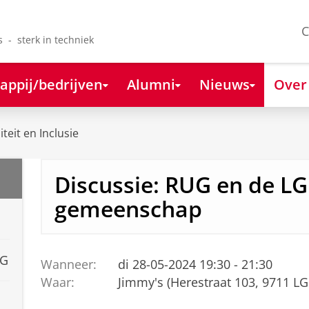
C
s - sterk in techniek
appij/bedrijven
Alumni
Nieuws
Over
iteit en Inclusie
Discussie: RUG en de L
gemeenschap
UG
Wanneer:
di 28-05-2024 19:30 - 21:30
Waar:
Jimmy's (Herestraat 103, 9711 L