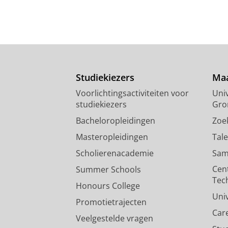
Studiekiezers
Maa
Voorlichtingsactiviteiten voor
Univ
studiekiezers
Gro
Bacheloropleidingen
Zoe
Masteropleidingen
Tal
Scholierenacademie
Sam
Cen
Summer Schools
Tec
Honours College
Uni
Promotietrajecten
Car
Veelgestelde vragen