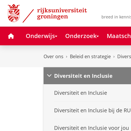
Skip
Skip
to
to
Content
Navigation
breed in kenni
Home
Onderwijs
Onderzoek
Maatsch
Over ons
Beleid en strategie
Divers
Diversiteit en Inclusie
Diversiteit en Inclusie
Diversiteit en Inclusie bij de R
Diversiteit en Inclusie voor jou