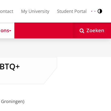
ontact
My University
Student Portal
Contr
Nederlands
English
 ons
Zoeken
GBTQ+
G Groningen)