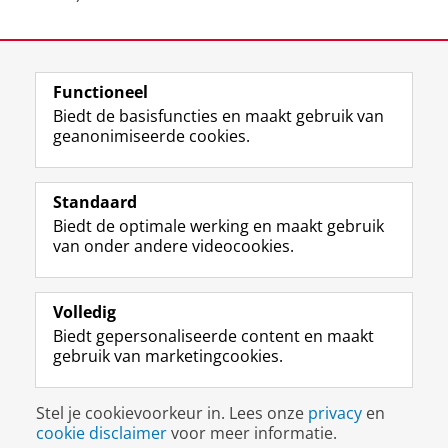
Laatst gewijzigd:
23 juni 2026 11:37
Functioneel
View this page in:
English
Biedt de basisfuncties en maakt gebruik van
geanonimiseerde cookies.
F
L
R
I
Y
Volg de RUG
a
i
S
n
o
Standaard
c
n
S
s
u
Biedt de optimale werking en maakt gebruik
e
k
-
t
T
Studiekiezers
van onder andere videocookies.
b
e
f
a
u
Maatschappij/bedrijven
o
d
e
g
b
o
I
e
r
e
Alumni
k
n
d
a
-
Volledig
p
-
R
m
k
Biedt gepersonaliseerde content en maakt
Over ons
a
p
i
-
a
gebruik van marketingcookies.
g
a
j
a
n
i
g
k
c
a
Disclaimer & Copyright
Privacy
Cookies
n
i
s
c
a
Stel je cookievoorkeur in. Lees onze
privacy
en
Inloggen
a
n
u
o
l
cookie disclaimer
voor meer informatie.