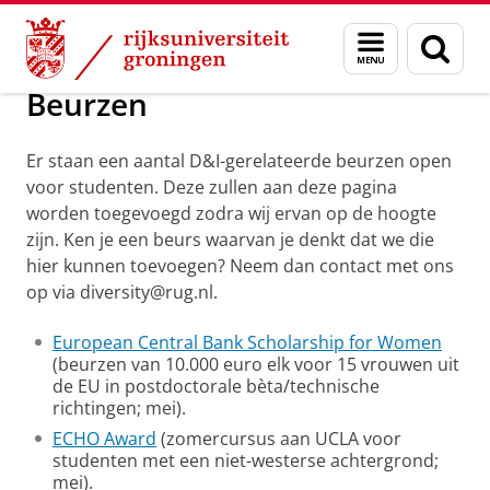
Skip
Skip
Over ons
Diversiteit en Inclusie voor jou
Menu
Zoek
to
to
en
Content
Navigation
zoeken
Beurzen
Er staan een aantal D&I-gerelateerde beurzen open
voor studenten. Deze zullen aan deze pagina
worden toegevoegd zodra wij ervan op de hoogte
zijn. Ken je een beurs waarvan je denkt dat we die
hier kunnen toevoegen? Neem dan contact met ons
op via diversity@rug.nl.
European Central Bank Scholarship for Women
(beurzen van 10.000 euro elk voor 15 vrouwen uit
de EU in postdoctorale bèta/technische
richtingen; mei).
ECHO Award
(zomercursus aan UCLA voor
studenten met een niet-westerse achtergrond;
mei).