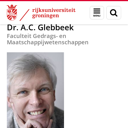
Skip
Skip
Over ons
Docent van het Jaar
Menu
Zoek
to
to
en
Content
Navigation
zoeken
Dr. A.C. Glebbeek
Faculteit Gedrags- en
Maatschappijwetenschappen