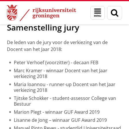
Skip
Skip
Over ons
Docent van het Jaar
Menu
Zoek
to
to
en
Content
Navigation
zoeken
Samenstelling jury
De leden van de jury voor de verkiezing van de
Docent van het Jaar 2018:
Peter Verhoef (voorzitter) - decaan FEB
Marc Kramer - winnaar Docent van het Jaar
verkiezing 2018
Maria Ioannou - runner-up Docent van het Jaar
verkiezing 2018
Tjitske Schokker - student-assessor College van
Bestuur
Marion Plegt - winnaar GUF Award 2019
Lisanne de Jong – winnaar GUF Award 2019
Manuel Pinto Reyes - studentlid Universiteitsraad