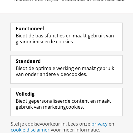
Laatst gewijzigd:
21 april 2022 11:43
Functioneel
View this page in:
English
Biedt de basisfuncties en maakt gebruik van
geanonimiseerde cookies.
F
L
R
I
Y
Volg de RUG
a
i
S
n
o
Standaard
c
n
S
s
u
Biedt de optimale werking en maakt gebruik
e
k
-
t
T
Studiekiezers
van onder andere videocookies.
b
e
f
a
u
Maatschappij/bedrijven
o
d
e
g
b
o
I
e
r
e
Alumni
k
n
d
a
-
Volledig
p
-
R
m
k
Biedt gepersonaliseerde content en maakt
Over ons
a
p
i
-
a
gebruik van marketingcookies.
g
a
j
a
n
i
g
k
c
a
Disclaimer & Copyright
Privacy
Cookies
n
i
s
c
a
Stel je cookievoorkeur in. Lees onze
privacy
en
Inloggen
a
n
u
o
l
cookie disclaimer
voor meer informatie.