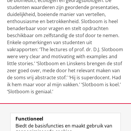
de biomedici, ecologen en gedragsbiologen. De
studenten waarderen zijn geordende presentaties,
duidelijkheid, boeiende manier van vertellen,
enthousiasme en betrokkenheid. Slotboom is heel
benaderbaar voor vragen en stelt opdrachten
beschikbaar om zelfstandig de stof door te nemen.
Enkele opmerkingen van studenten uit
vakrapporten: ‘The lectures of prof. dr.
D.J. Slotboom
were very clear and motivating with examples and
little stories.’
‘Slotboom en Linskens brengen de stof
zeer goed over, mede door het relevant maken van
de soms vrij abstracte stof.’ ‘Hij is superdocent. Had
ik hem maar voor al mijn vakken.’ ‘Slotboom is koel.’
‘Slotboom is geniaal.’
Laatst gewijzigd:
21 april 2022 11:42
Functioneel
View this page in:
English
Biedt de basisfuncties en maakt gebruik van