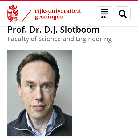
Skip
Skip
Over ons
Docent van het Jaar
Menu
Zoek
to
to
en
Content
Navigation
zoeken
Prof. Dr. D.J. Slotboom
Faculty of Science and Engineering