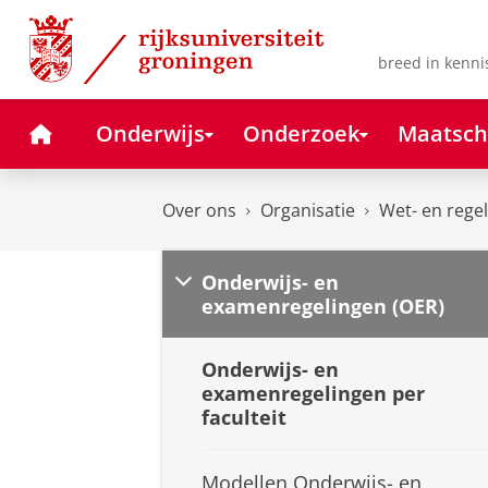
Skip
Skip
to
to
Content
Navigation
breed in kenni
Home
Onderwijs
Onderzoek
Maatsch
Over ons
Organisatie
Wet- en rege
Onderwijs- en
examenregelingen (OER)
Onderwijs- en
examenregelingen per
faculteit
Modellen Onderwijs- en