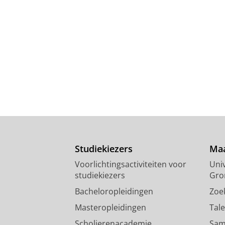
Studiekiezers
Maa
Voorlichtingsactiviteiten voor
Univ
studiekiezers
Gro
Bacheloropleidingen
Zoe
Masteropleidingen
Tal
Scholierenacademie
Sam