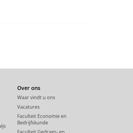
Over ons
Waar vindt u ons
Vacatures
Faculteit Economie en
Bedrijfskunde
ijs
Faculteit Gedrags- en