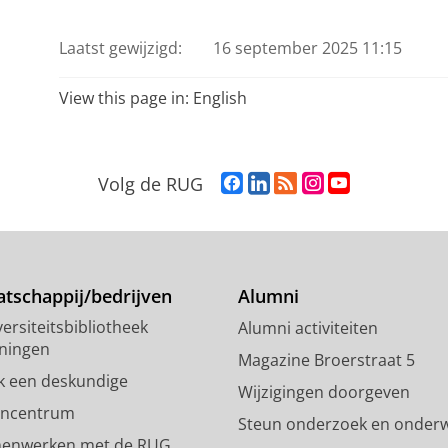
Laatst gewijzigd:
16 september 2025 11:15
View this page in:
English
F
L
R
I
Y
Volg de RUG
a
i
S
n
o
c
n
S
s
u
e
k
-
t
T
b
e
f
a
u
o
d
e
g
b
tschappij/bedrijven
Alumni
o
I
e
r
e
ersiteitsbibliotheek
Alumni activiteiten
k
n
d
a
-
ningen
p
-
R
m
k
Magazine Broerstraat 5
a
p
i
-
a
k een deskundige
Wijzigingen doorgeven
g
a
j
a
n
encentrum
Steun onderzoek en onderw
i
g
k
c
a
enwerken met de RUG
n
i
s
c
a