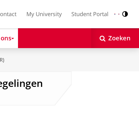
ontact
My University
Student Portal
Contr
Nederlands
English
 ons
Zoeken
R)
egelingen