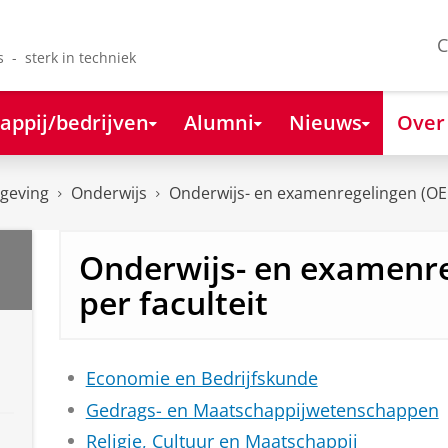
C
s - sterk in techniek
appij/bedrijven
Alumni
Nieuws
Over
lgeving
Onderwijs
Onderwijs- en examenregelingen (OE
Onderwijs- en examenr
per faculteit
Economie en Bedrijfskunde
Gedrags- en Maatschappijwetenschappen
Religie, Cultuur en Maatschappij