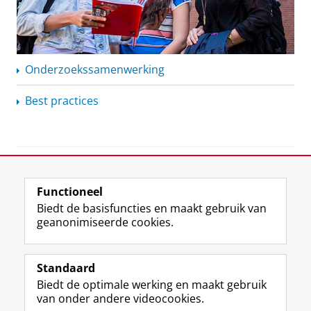
Onderzoekssamenwerking
Best practices
View this page in:
English
Functioneel
Biedt de basisfuncties en maakt gebruik van
geanonimiseerde cookies.
F
L
R
I
Y
Volg de RUG
a
i
S
n
o
Standaard
c
n
S
s
u
Biedt de optimale werking en maakt gebruik
e
k
-
t
T
Studiekiezers
van onder andere videocookies.
b
e
f
a
u