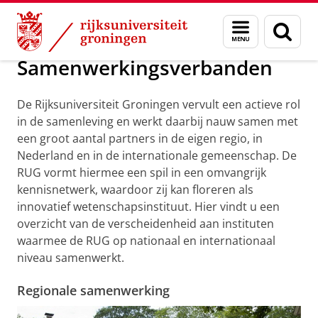
Skip
Skip
Over ons
Organisatie
Samenwerkingsverbanden
Menu
Zoek
to
to
en
Content
Navigation
zoeken
Samenwerkingsverbanden
De Rijksuniversiteit Groningen vervult een actieve rol
in de samenleving en werkt daarbij nauw samen met
een groot aantal partners in de eigen regio, in
Nederland en in de internationale gemeenschap. De
RUG vormt hiermee een spil in een omvangrijk
kennisnetwerk, waardoor zij kan floreren als
innovatief wetenschapsinstituut. Hier vindt u een
overzicht van de verscheidenheid aan instituten
waarmee de RUG op nationaal en internationaal
niveau samenwerkt.
Regionale samenwerking