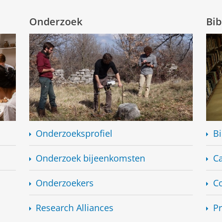
Onderzoek
Bib
Onderzoeksprofiel
Bi
Onderzoek bijeenkomsten
C
Onderzoekers
Co
Research Alliances
P