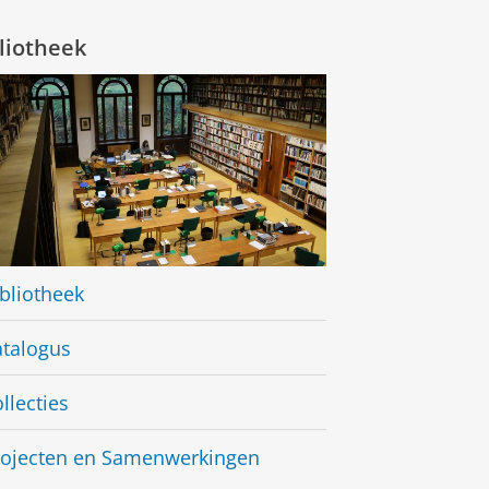
liotheek
bliotheek
atalogus
llecties
rojecten en Samenwerkingen