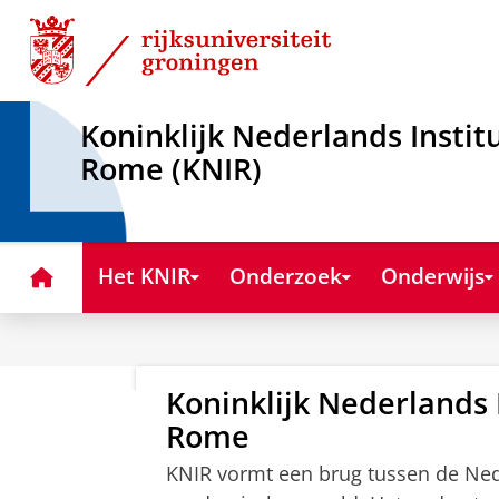
Skip
Skip
to
to
Content
Navigation
Koninklijk Nederlands Instit
Rome (KNIR)
Home
Het KNIR
Onderzoek
Onderwijs
Koninklijk Nederlands I
Koninklijk
Rome
Nederlands
KNIR vormt een brug tussen de Ned