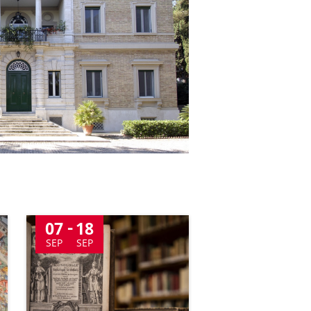
07
18
SEP
SEP