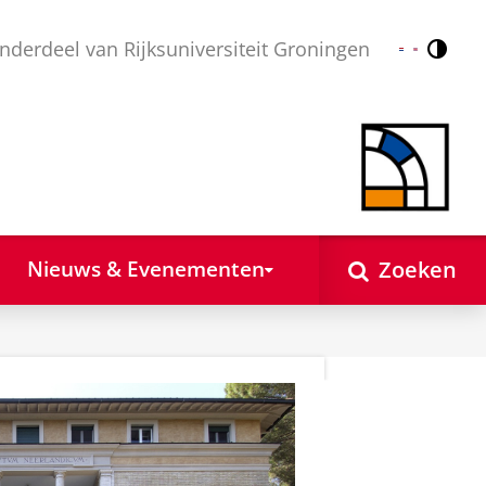
nderdeel van Rijksuniversiteit Groningen
Contr
Nederlands
English
Zoeken
Nieuws & Evenementen