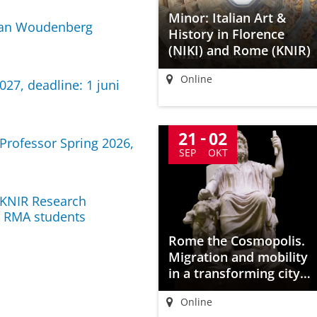
Minor: Italian Art &
Van Woudenberg
History in Florence
(NIKI) and Rome (KNIR)
Online
027, deadline: 1 juni
21
02
Professor Spring 2026,
SEP
OKT
-KNIR Research
d RMA students
Rome the Cosmopolis.
Migration and mobility
in a transforming city
from Augustus to
Online
Charlemagne