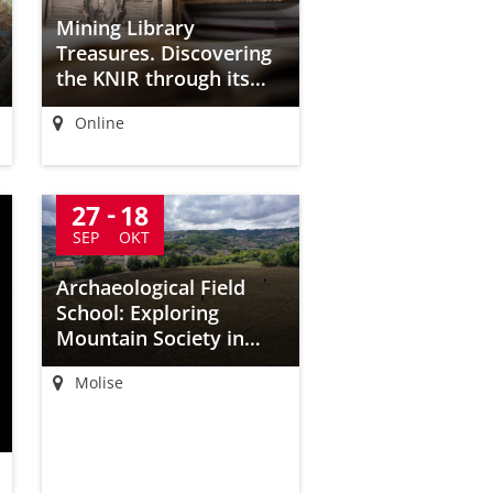
Mining Library
Treasures. Discovering
the KNIR through its
Special Collections
Online
27
18
SEP
OKT
Archaeological Field
School: Exploring
Mountain Society in
Ancient Samnium
Molise