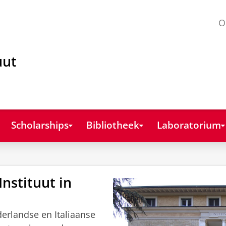
O
uut
Scholarships
Bibliotheek
Laboratorium
nstituut in
erlandse en Italiaanse