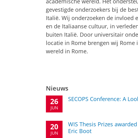
Instituut in Rome
academische wereld. Het onderst
gevestigde onderzoekers bij de be
(KNIR)
Italië. Wij onderzoeken de invloed e
en de Italiaanse cultuur, in verled
buiten Italië. Door universitair on
locatie in Rome brengen wij Rome 
wereld in Rome.
Nieuws
SECOPS Conference: A Loo
26
JUN
WIS Thesis Prizes awarded 
20
Eric Boot
JUN