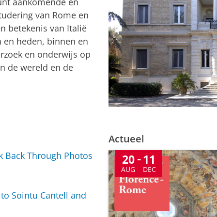
eunt aankomende en
studering van Rome en
n betekenis van Italië
en en heden, binnen en
derzoek en onderwijs op
in de wereld en de
Actueel
k Back Through Photos
20
11
AUG
DEC
to Sointu Cantell and