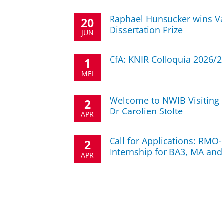
Raphael Hunsucker wins 
20
Dissertation Prize
JUN
CfA: KNIR Colloquia 2026/2
1
MEI
Welcome to NWIB Visiting 
2
Dr Carolien Stolte
APR
Call for Applications: RMO
2
Internship for BA3, MA an
APR