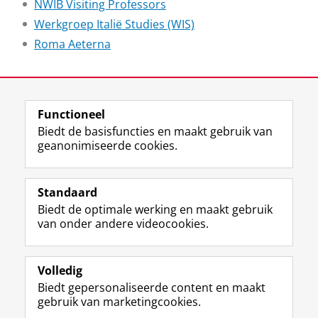
NWIB Visiting Professors
Werkgroep Italië Studies (WIS)
Roma Aeterna
Laatst gewijzigd:
24 maart 2026 14:44
Functioneel
View this page in:
English
Italiano
Biedt de basisfuncties en maakt gebruik van
geanonimiseerde cookies.
F
I
L
Y
Follow KNIR
a
n
i
o
Standaard
c
s
n
u
Biedt de optimale werking en maakt gebruik
e
t
k
T
Onderzoek
van onder andere videocookies.
b
a
e
u
Onderwijs
o
g
d
b
o
r
I
e
Bibliotheek
k
a
n
-
Volledig
p
m
-
k
Biedt gepersonaliseerde content en maakt
Contact
a
-
p
a
gebruik van marketingcookies.
g
a
a
n