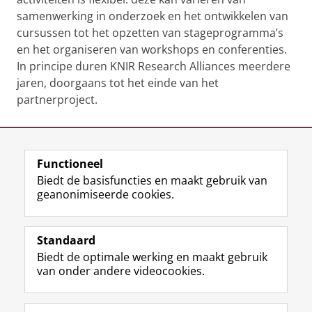
samenwerking in onderzoek en het ontwikkelen van
cursussen tot het opzetten van stageprogramma’s
en het organiseren van workshops en conferenties.
In principe duren KNIR Research Alliances meerdere
jaren, doorgaans tot het einde van het
partnerproject.
Laatst gewijzigd:
19 maart 2026 15:10
Functioneel
View this page in:
English
Italiano
Biedt de basisfuncties en maakt gebruik van
geanonimiseerde cookies.
F
I
L
Y
Follow KNIR
a
n
i
o
Standaard
c
s
n
u
Biedt de optimale werking en maakt gebruik
e
t
k
T
Onderzoek
van onder andere videocookies.
b
a
e
u
Onderwijs
o
g
d
b
o
r
I
e