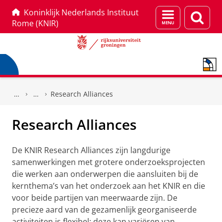
Koninklijk Nederlands Instituut
Menu
Zoek
Rome (KNIR)
en
zoeken
Skip
Skip
to
to
Research Alliances
Content
Navigation
Research Alliances
De KNIR Research Alliances zijn langdurige
samenwerkingen met grotere onderzoeksprojecten
die werken aan onderwerpen die aansluiten bij de
kern­thema’s van het onderzoek aan het KNIR en die
voor beide partijen van meerwaarde zijn. De
precieze aard van de gezamenlijk georganiseerde
activiteiten is flexibel: deze kan variëren van