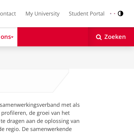
ontact
My University
Student Portal
Contr
Nederlands
English
 ons
Zoeken
l samenwerkingsverband met als
profileren, de groei van het
j te dragen aan de oplossing van
 de regio. De samenwerkende