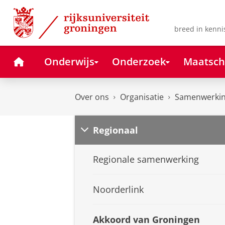
Skip
Skip
to
to
Content
Navigation
breed in kenni
Home
Onderwijs
Onderzoek
Maatsch
Over ons
Organisatie
Samenwerki
Regionaal
Regionale samenwerking
Noorderlink
Akkoord van Groningen