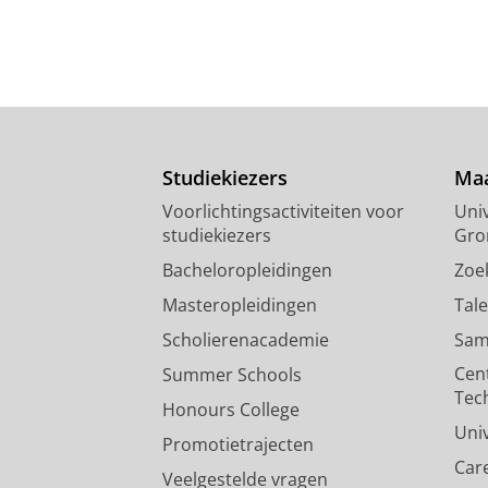
Studiekiezers
Maa
Voorlichtingsactiviteiten voor
Univ
studiekiezers
Gro
Bacheloropleidingen
Zoe
Masteropleidingen
Tal
Scholierenacademie
Sam
Cen
Summer Schools
Tec
Honours College
Uni
Promotietrajecten
Car
Veelgestelde vragen