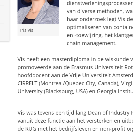
dienstverleningsprocessen
van diverse methoden, wa
haar onderzoek legt Vis d
optimaliseren van contain
Iris Vis
en -toewijzing, het klantg
chain management.
Vis heeft een masterdiploma in de wiskunde v
promoveerde aan de Erasmus Universiteit Rott
hoofddocent aan de Vrije Universiteit Amste
CIRRELT (Montreal/Quebec City, Canada), Virgin
University (Blacksburg, USA) en Georgia Institu
Duurzaam transport
Pas uw cookie instellingen a
Vis was tevens een tijd lang Dean of Industry
vanuit deze functie aan het versterken en u
de RUG met het bedrijfsleven en non-profit or