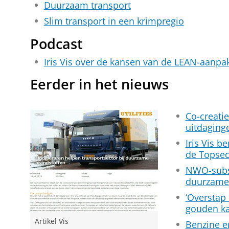
Duurzaam transport
Slim transport in een krimpregio
Podcast
Iris Vis over de kansen van de LEAN-aanpak
Eerder in het nieuws
Co-creati
uitdaging
Iris Vis b
de Topsec
NWO-subsi
duurzame 
‘Overstap
gouden ka
Artikel Vis
Benzine e