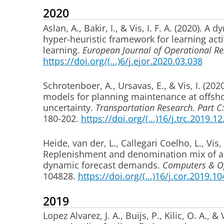
2020
Aslan, A.
, Bakir, I.
, & Vis, I. F. A.
(2020).
A dy
hyper-heuristic framework for learning acti
learning
.
European Journal of Operational R
https://doi.org/(...)6/j.ejor.2020.03.038
Schrotenboer, A.
, Ursavas, E.
, & Vis, I.
(2020
models for planning maintenance at offsh
uncertainty
.
Transportation Research. Part C
180-202.
https://doi.org/(...)16/j.trc.2019.1
Heide, van der, L.
, Callegari Coelho, L.
, Vis, 
Replenishment and denomination mix of a
dynamic forecast demands
.
Computers & Op
104828.
https://doi.org/(...)16/j.cor.2019.1
2019
Lopez Alvarez, J. A.
, Buijs, P.
, Kilic, O. A.
, & V