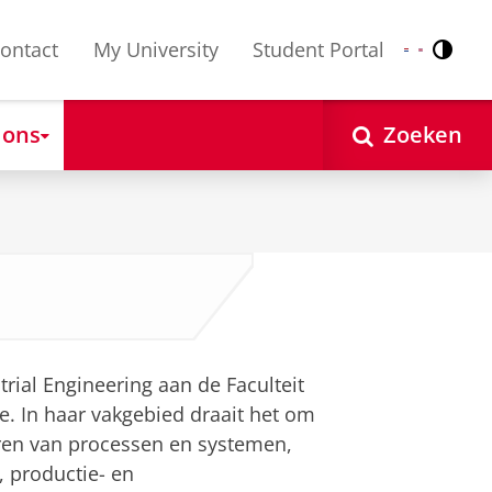
ontact
My University
Student Portal
Contr
Nederlands
English
 ons
Zoeken
strial Engineering aan de Faculteit
. In haar vakgebied draait het om
ren van processen en systemen,
, productie- en