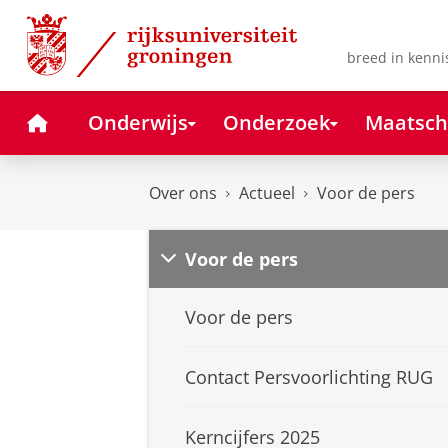
Skip
Skip
to
to
Content
Navigation
breed in kenni
Home
Onderwijs
Onderzoek
Maatsch
Over ons
Actueel
Voor de pers
Voor de pers
Voor de pers
Contact Persvoorlichting RUG
Kerncijfers 2025