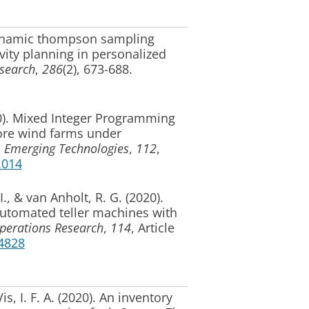
namic thompson sampling
vity planning in personalized
esearch
,
286
(2), 673-688.
).
Mixed Integer Programming
ore wind farms under
: Emerging Technologies
,
112
,
2.014
I.
, & van Anholt, R. G. (2020).
utomated teller machines with
erations Research
,
114
, Article
04828
is, I. F. A.
(2020).
An inventory