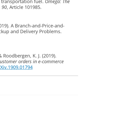
a transportation fuel
.
Omega: The
,
90
, Article 101985.
019).
A Branch-and-Price-and-
ickup and Delivery Problems
.
 & Roodbergen, K. J.
(2019).
 customer orders in e-commerce
arXiv.1909.01794
).
Mixed Integer Programming
 wind farms under uncertainty
.
J.
, & Vis, I. F. A.
(2018).
Dynamic