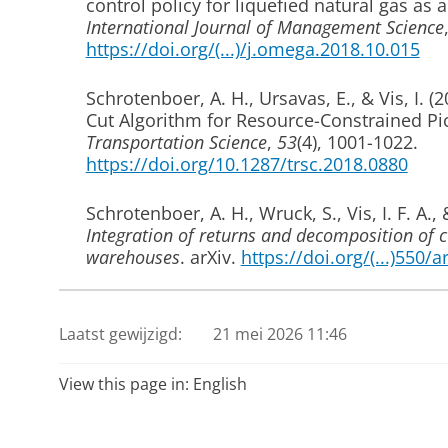
control policy for liquefied natural gas as 
International Journal of Management Science
https://doi.org/(...)/j.omega.2018.10.015
Schrotenboer, A. H.
, Ursavas, E.
, & Vis, I.
(2
Cut Algorithm for Resource-Constrained P
Transportation Science
,
53
(4), 1001-1022.
https://doi.org/10.1287/trsc.2018.0880
Schrotenboer, A. H.
, Wruck, S.
, Vis, I. F. A.
,
Integration of returns and decomposition of
warehouses
. arXiv.
https://doi.org/(...)550/
Schrotenboer, A.
, Ursavas, E.
, & Vis, I.
(2019
models for planning maintenance at offshore
Laatst gewijzigd:
21 mei 2026 11:46
(Optimization Online). Optimzation online.
View this page in:
English
2018
van der Heide, G.
, Buijs, P.
, Roodbergen, K. 