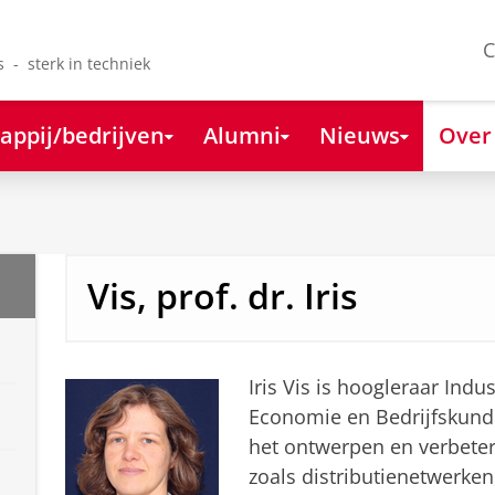
C
s - sterk in techniek
appij/bedrijven
Alumni
Nieuws
Over
Vis, prof. dr. Iris
Iris Vis is hoogleraar Indu
Economie en Bedrijfskunde
het ontwerpen en verbete
zoals distributienetwerken