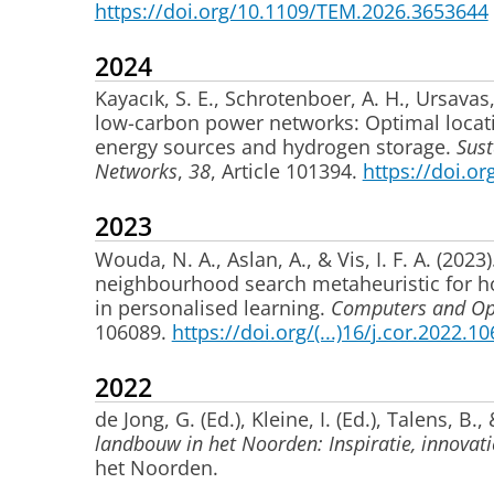
https://doi.org/10.1109/TEM.2026.3653644
2024
Kayacık, S. E.
, Schrotenboer, A. H.
, Ursavas,
low-carbon power networks: Optimal locati
energy sources and hydrogen storage
.
Sust
Networks
,
38
, Article 101394.
https://doi.or
2023
Wouda, N. A.
, Aslan, A.
, & Vis, I. F. A.
(2023)
neighbourhood search metaheuristic for hou
in personalised learning
.
Computers and Op
106089.
https://doi.org/(...)16/j.cor.2022.1
2022
de Jong, G. (Ed.)
, Kleine, I. (Ed.), Talens, B.
, 
landbouw in het Noorden: Inspiratie, innovat
het Noorden.