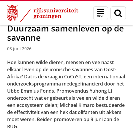
Skip
Skip
Over ons
Actueel
Nieuws
Menu
Zoek
to
to
en
Content
Navigation
zoeken
Duurzaam samenleven op de
savanne
08 juni 2026
Hoe kunnen wilde dieren, mensen en vee naast
elkaar leven op de iconische savannes van Oost-
Afrika? Dat is de vraag in CoCoST, een internationaal
onderzoeksprogramma medegefinancierd door het
Ubbo Emmius Fonds. Promovendus Yuhong Li
onderzocht wat er gebeurt als vee en wilde dieren
een ecosysteem delen; Michael Kimaro bestudeerde
de effectiviteit van een hek dat olifanten uit akkers
moet weren. Beiden promoveren op 9 juni aan de
RUG.