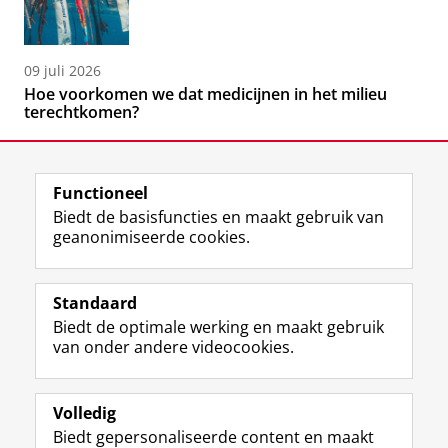
09 juli 2026
Hoe voorkomen we dat medicijnen in het milieu
terechtkomen?
Functioneel
Biedt de basisfuncties en maakt gebruik van
geanonimiseerde cookies.
F
L
R
I
Y
Volg de RUG
a
i
S
n
o
Standaard
c
n
S
s
u
Biedt de optimale werking en maakt gebruik
e
k
-
t
T
Studiekiezers
van onder andere videocookies.
b
e
f
a
u
Maatschappij/bedrijven
o
d
e
g
b
o
I
e
r
e
Alumni
k
n
d
a
-
Volledig
p
-
R
m
k
Biedt gepersonaliseerde content en maakt
Over ons