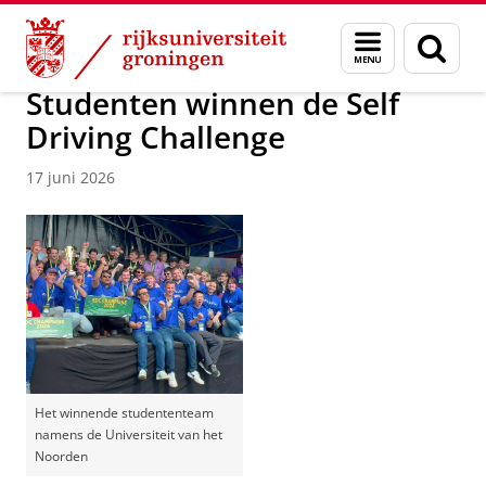
Skip
Skip
Over ons
Actueel
Nieuws
Menu
Zoek
to
to
en
Content
Navigation
zoeken
Studenten winnen de Self
Driving Challenge
17 juni 2026
Het winnende studententeam
namens de Universiteit van het
Noorden