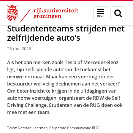
Skip
Skip
Over ons
Actueel
Nieuws
Menu
Zoek
to
to
en
Content
Navigation
zoeken
Studententeams strijden met
zelfrijdende auto’s
26 mei 2026
Als het aan merken zoals Tesla of Mercedes-Benz
ligt, zijn zelfrijdende auto’s in de toekomst het
nieuwe normaal. Maar kan een voertuig zonder
bestuurder wel veilig deelnemen aan het verkeer?
Om beter inzicht te krijgen in de uitdagingen van
autonome voertuigen, organiseert de RDW de Self
Driving Challenge. Studenten van de RUG doen ook
mee met een team.
Tekst: Nathalie Laarman, Corporate Communicatie RUG