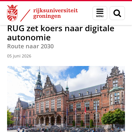
Skip
Skip
Over ons
Actueel
Nieuws
Menu
Zoek
to
to
en
Content
Navigation
zoeken
RUG zet koers naar digitale
autonomie
Route naar 2030
05 juni 2026