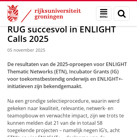
Skip
Skip
Over ons
Actueel
Nieuws
Menu
Zoek
to
to
en
Content
Navigation
zoeken
RUG succesvol in ENLIGHT
Calls 2025
05 november 2025
De resultaten van de 2025-oproepen voor ENLIGHT
Thematic Networks (ETN), Incubator Grants (IG)
voor toekomstbestendig onderwijs en ENLIGHT+-
initiatieven zijn bekendgemaakt.
Na een grondige selectieprocedure, waarin werd
gekeken naar kwaliteit, relevantie, netwerk- en
teamopbouw en verwachte impact, zijn we trots te
kunnen melden dat 21 van de in totaal 58
toegekende projecten – namelijk negen IG’s, acht