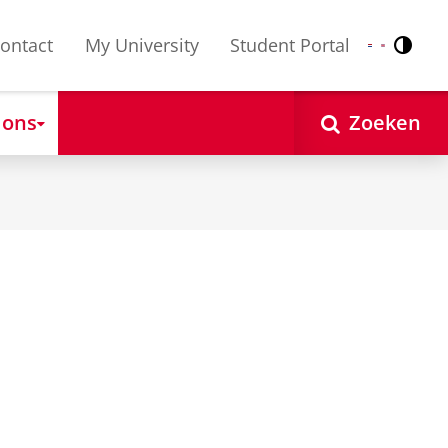
ontact
My University
Student Portal
Contr
Nederlands
English
 ons
Zoeken