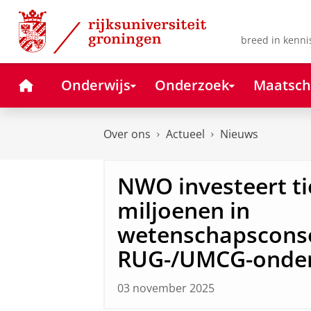
Skip
Skip
to
to
Content
Navigation
breed in kenni
Home
Onderwijs
Onderzoek
Maatsch
Over ons
Actueel
Nieuws
NWO investeert ti
miljoenen in
wetenschapscons
RUG-/UMCG-onder
03 november 2025