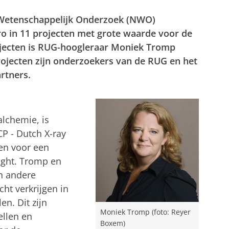
 Wetenschappelijk Onderzoek (NWO)
uro in 11 projecten met grote waarde voor de
jecten is RUG-hoogleraar Moniek Tromp
rojecten zijn onderzoekers van de RUG en het
rtners.
lchemie, is
P - Dutch X-ray
len voor een
ight. Tromp en
n andere
cht verkrijgen in
en. Dit zijn
Moniek Tromp (foto: Reyer
ellen en
Boxem)