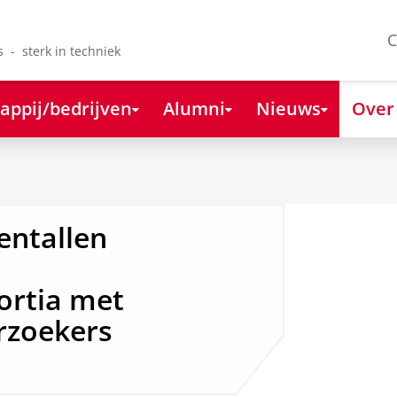
C
s - sterk in techniek
appij/bedrijven
Alumni
Nieuws
Over
entallen
ortia met
zoekers