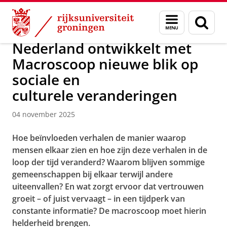
Skip
Skip
Over ons
Actueel
Menu
Zoek
to
to
en
Content
Navigation
zoeken
Nederland ontwikkelt met
Macroscoop nieuwe blik op
sociale en
culturele veranderingen
04 november 2025
Hoe beïnvloeden verhalen de manier waarop
mensen elkaar zien en hoe zijn deze verhalen in de
loop der tijd veranderd? Waarom blijven sommige
gemeenschappen bij elkaar terwijl andere
uiteenvallen? En wat zorgt ervoor dat vertrouwen
groeit – of juist vervaagt – in een tijdperk van
constante informatie? De macroscoop moet hierin
helderheid brengen.