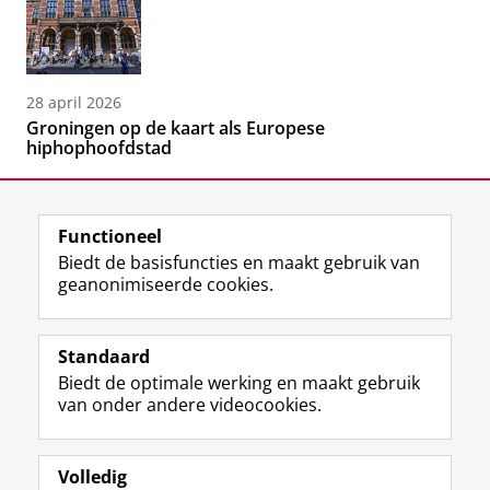
28 april 2026
Groningen op de kaart als Europese
hiphophoofdstad
Functioneel
Biedt de basisfuncties en maakt gebruik van
geanonimiseerde cookies.
F
L
R
I
Y
Volg de RUG
a
i
S
n
o
Standaard
c
n
S
s
u
Biedt de optimale werking en maakt gebruik
e
k
-
t
T
Studiekiezers
van onder andere videocookies.
b
e
f
a
u
Maatschappij/bedrijven
o
d
e
g
b
o
I
e
r
e
Alumni
k
n
d
a
-
Volledig