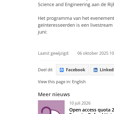
Science and Engineering aan de Rij
Het programma van het evenement 
geïnteresseerden is een livestream
juni:
Livestream officiële opening van het F
Pas uw cookie ins
Laatst gewijzigd:
06 oktober 2025 10
Deel dit
Facebook
Linked
View this page in:
English
Meer nieuws
10 juli 2026
Open access quota 2