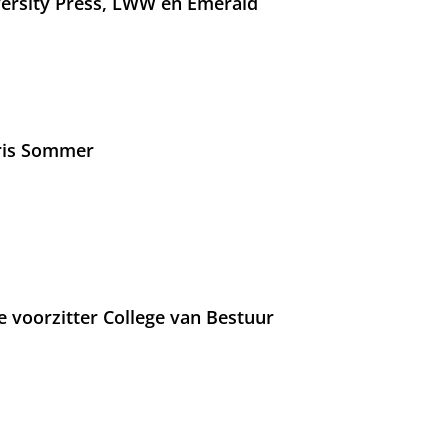
versity Press, LWW en Emerald
Iris Sommer
e voorzitter College van Bestuur