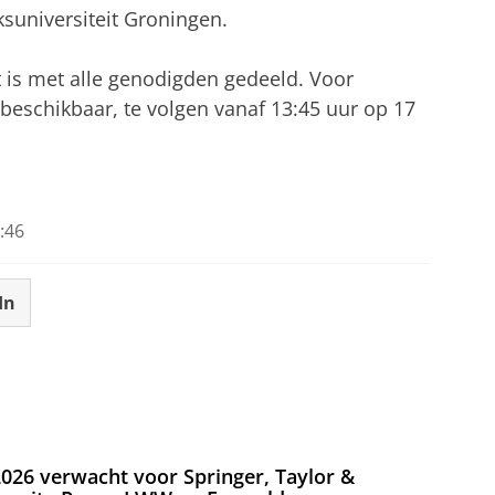
ksuniversiteit Groningen.
is met alle genodigden gedeeld. Voor
 beschikbaar, te volgen vanaf 13:45 uur op 17
eringa Building
tellingen aan
om deze video te zien
:46
In
026 verwacht voor Springer, Taylor &