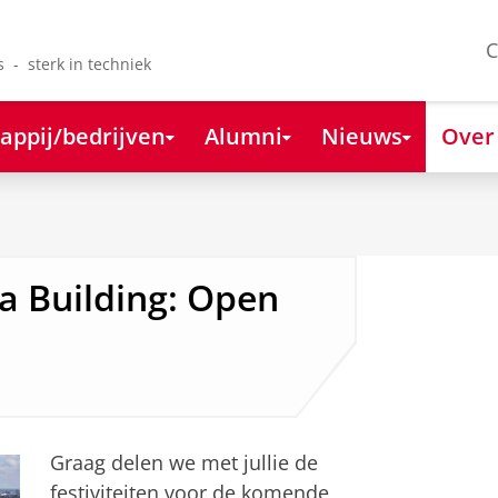
C
s - sterk in techniek
appij/bedrijven
Alumni
Nieuws
Over
a Building: Open
Graag delen we met jullie de
festiviteiten voor de komende