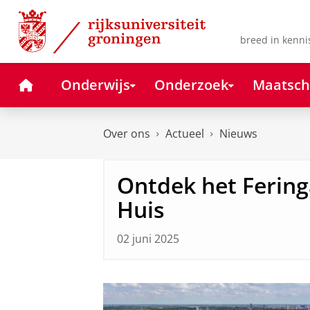
Skip
Skip
to
to
Content
Navigation
breed in kenni
Home
Onderwijs
Onderzoek
Maatsch
Over ons
Actueel
Nieuws
Ontdek het Fering
Huis
02 juni 2025