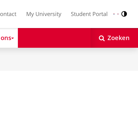
ontact
My University
Student Portal
Contr
Nederlands
English
 ons
Zoeken