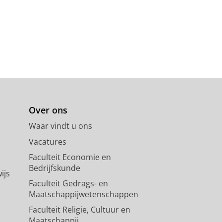
Over ons
Waar vindt u ons
Vacatures
Faculteit Economie en
Bedrijfskunde
ijs
Faculteit Gedrags- en
Maatschappijwetenschappen
Faculteit Religie, Cultuur en
Maatschappij