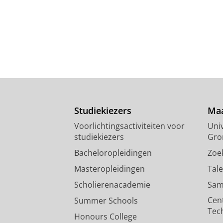
Studiekiezers
Maa
Voorlichtingsactiviteiten voor
Univ
studiekiezers
Gro
Bacheloropleidingen
Zoe
Masteropleidingen
Tal
Scholierenacademie
Sam
Cen
Summer Schools
Tec
Honours College