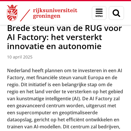
Skip
Skip
Over ons
Actueel
Nieuws
Menu
Zoek
to
to
en
Content
Navigation
zoeken
Brede steun van de RUG voor
AI Factory: het versterkt
innovatie en autonomie
10 april 2025
Nederland heeft plannen om te investeren in een AI
Factory, met financiële steun vanuit Europa en de
regio. Dit initiatief is een belangrijke stap om de
regio en het land verder te versterken op het gebied
van kunstmatige intelligentie (AI). De AI Factory zal
een geavanceerd centrum worden, uitgerust met
een supercomputer en geoptimaliseerde
dataopslag, gericht op het efficiënt ontwikkelen en
trainen van AI-modellen. Dit centrum zal bedrijven,