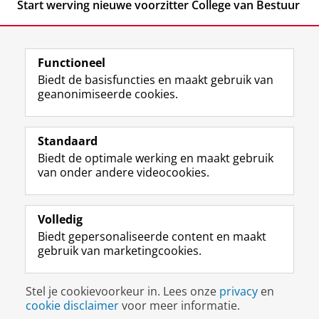
Start werving nieuwe voorzitter College van Bestuur
Functioneel
Biedt de basisfuncties en maakt gebruik van
geanonimiseerde cookies.
F
L
R
I
Y
Volg de RUG
a
i
S
n
o
Standaard
c
n
S
s
u
Biedt de optimale werking en maakt gebruik
e
k
-
t
T
Studiekiezers
van onder andere videocookies.
b
e
f
a
u
Maatschappij/bedrijven
o
d
e
g
b
o
I
e
r
e
Alumni
k
n
d
a
-
Volledig
p
-
R
m
k
Biedt gepersonaliseerde content en maakt
Over ons
a
p
i
-
a
gebruik van marketingcookies.
g
a
j
a
n
i
g
k
c
a
Disclaimer & Copyright
Privacy
Cookies
n
i
s
c
a
Stel je cookievoorkeur in. Lees onze
privacy
en
Inloggen
a
n
u
o
l
cookie disclaimer
voor meer informatie.
R
a
n
u
R