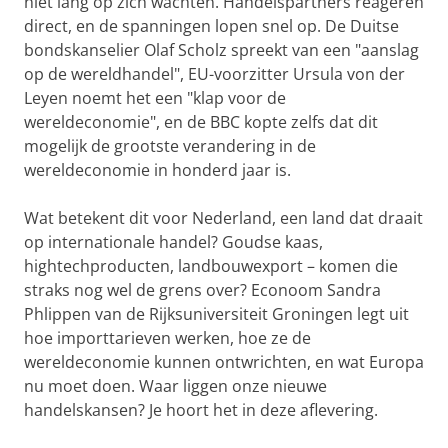
niet lang op zich wachten. Handelspartners reageren
direct, en de spanningen lopen snel op. De Duitse
bondskanselier Olaf Scholz spreekt van een "aanslag
op de wereldhandel", EU-voorzitter Ursula von der
Leyen noemt het een "klap voor de
wereldeconomie", en de BBC kopte zelfs dat dit
mogelijk de grootste verandering in de
wereldeconomie in honderd jaar is.
Wat betekent dit voor Nederland, een land dat draait
op internationale handel? Goudse kaas,
hightechproducten, landbouwexport – komen die
straks nog wel de grens over? Econoom Sandra
Phlippen van de Rijksuniversiteit Groningen legt uit
hoe importtarieven werken, hoe ze de
wereldeconomie kunnen ontwrichten, en wat Europa
nu moet doen. Waar liggen onze nieuwe
handelskansen? Je hoort het in deze aflevering.
Aflevering met econoom Sandra Phlippen
Pas uw cookie instellingen aan
om deze