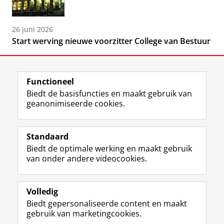
26 juni 2026
Start werving nieuwe voorzitter College van Bestuur
Functioneel
Biedt de basisfuncties en maakt gebruik van
geanonimiseerde cookies.
F
L
R
I
Y
Volg de RUG
a
i
S
n
o
Standaard
c
n
S
s
u
Biedt de optimale werking en maakt gebruik
e
k
-
t
T
Studiekiezers
van onder andere videocookies.
b
e
f
a
u
Maatschappij/bedrijven
o
d
e
g
b
o
I
e
r
e
Alumni
k
n
d
a
-
Volledig
p
-
R
m
k
Biedt gepersonaliseerde content en maakt
Over ons
a
p
i
-
a
gebruik van marketingcookies.
g
a
j
a
n