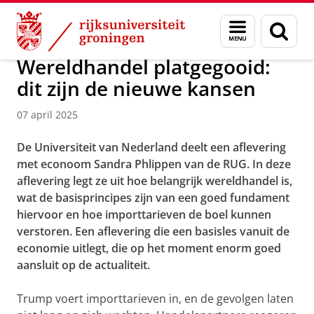
Skip
Skip
Over ons
Actueel
Nieuws
Menu
Zoek
to
to
en
Content
Navigation
zoeken
Wereldhandel platgegooid:
dit zijn de nieuwe kansen
07 april 2025
De Universiteit van Nederland deelt een aflevering
met econoom Sandra Phlippen van de RUG. In deze
aflevering legt ze uit hoe belangrijk wereldhandel is,
wat de basisprincipes zijn van een goed fundament
hiervoor en hoe importtarieven de boel kunnen
verstoren. Een aflevering die een basisles vanuit de
economie uitlegt, die op het moment enorm goed
aansluit op de actualiteit.
Trump voert importtarieven in, en de gevolgen laten