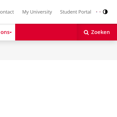
ontact
My University
Student Portal
Contr
Nederlands
English
 ons
Zoeken