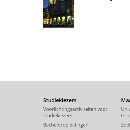
Studiekiezers
Maa
Voorlichtingsactiviteiten voor
Univ
studiekiezers
Gro
Bacheloropleidingen
Zoe