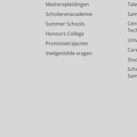
Masteropleidingen
Tal
Scholierenacademie
Sam
Cen
Summer Schools
Tec
Honours College
Uni
Promotietrajecten
Car
Veelgestelde vragen
Stu
Sch
Sam