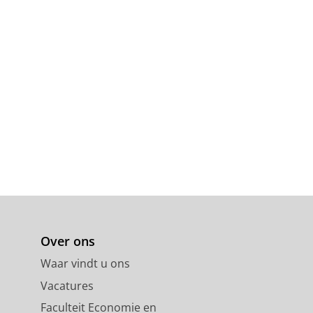
Over ons
Waar vindt u ons
Vacatures
Faculteit Economie en