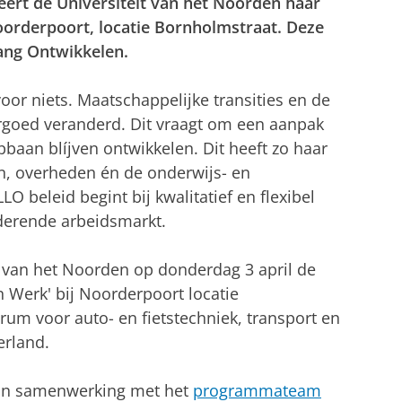
eert de Universiteit van het Noorden haar
Noorderpoort, locatie Bornholmstraat. Deze
Lang Ontwikkelen.
 voor niets. Maatschappelijke transities en de
goed veranderd. Dit vraagt om een aanpak
aan blíjven ontwikkelen. Dit heeft zo haar
n, overheden én de onderwijs- en
LO beleid begint bij kwalitatief en flexibel
nderende arbeidsmarkt.
t van het Noorden op donderdag 3 april de
Werk' bij Noorderpoort locatie
rum voor auto- en fietstechniek, transport en
erland.
 in samenwerking met het
programmateam