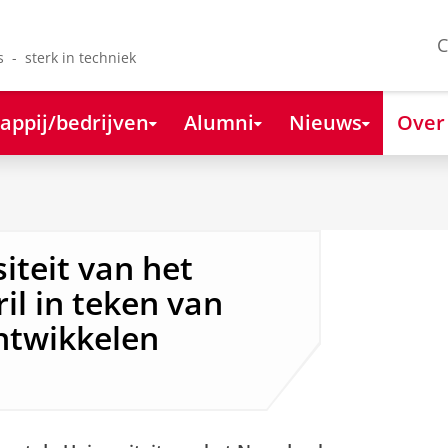
C
s - sterk in techniek
appij/bedrijven
Alumni
Nieuws
Over
teit van het
il in teken van
ntwikkelen