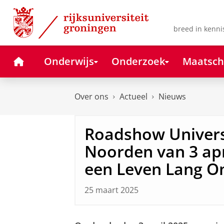
Skip
Skip
to
to
Content
Navigation
breed in kenni
Home
Onderwijs
Onderzoek
Maatsch
Over ons
Actueel
Nieuws
Roadshow Universi
Noorden van 3 apr
een Leven Lang O
25 maart 2025