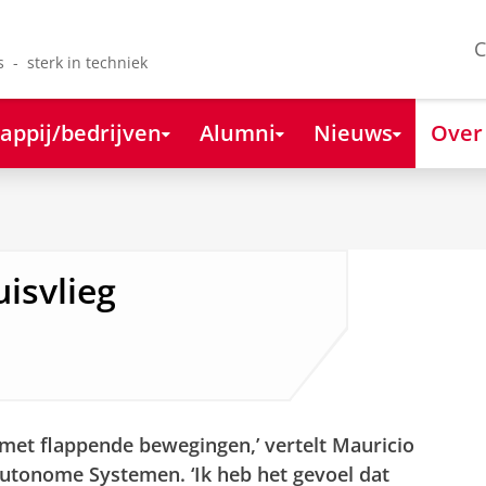
C
s - sterk in techniek
appij/bedrijven
Alumni
Nieuws
Over
uisvlieg
 met flappende bewegingen,’ vertelt Mauricio
Autonome Systemen. ‘Ik heb het gevoel dat