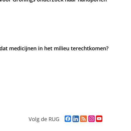
at medicijnen in het milieu terechtkomen?
F
L
R
I
Y
Volg de RUG
a
i
S
n
o