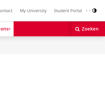
ontact
My University
Student Portal
Contr
Nederlands
English
 ons
Zoeken