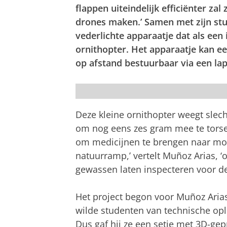
flappen uiteindelijk efficiënter za
drones maken.’ Samen met zijn st
vederlichte apparaatje dat als een 
ornithopter. Het apparaatje kan e
op afstand bestuurbaar via een lap
Mauricio Muñoz Arias
Deze kleine ornithopter weegt slec
om nog eens zes gram mee te torsen
om medicijnen te brengen naar moei
natuurramp,’ vertelt Muñoz Arias, 
gewassen laten inspecteren voor d
Het project begon voor Muñoz Arias
wilde studenten van technische op
Dus gaf hij ze een setje met 3D-gep