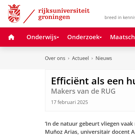
Skip
Skip
to
to
Content
Navigation
breed in kenni
Home
Onderwijs
Onderzoek
Maatsch
Over ons
Actueel
Nieuws
Efficiënt als een h
Makers van de RUG
17 februari 2025
‘In de natuur gebeurt vliegen vaak
Muñoz Arias, universitair docent 