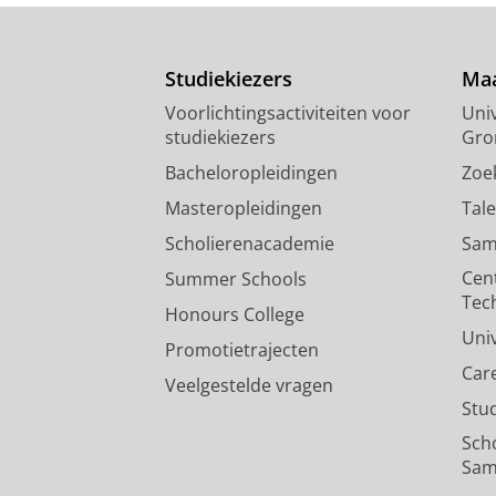
Studiekiezers
Maa
Voorlichtingsactiviteiten voor
Univ
studiekiezers
Gro
Bacheloropleidingen
Zoe
Masteropleidingen
Tal
Scholierenacademie
Sam
Cen
Summer Schools
Tec
Honours College
Uni
Promotietrajecten
Car
Veelgestelde vragen
Stu
Sch
Sam