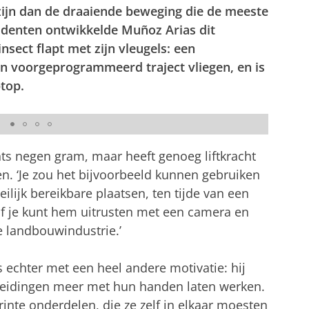
l zijn dan de draaiende beweging die de meeste
udenten ontwikkelde Muñoz Arias dit
insect flapt met zijn vleugels: een
en voorgeprogrammeerd traject vliegen, en is
top.
hts negen gram, maar heeft genoeg liftkracht
. ‘Je zou het bijvoorbeeld kunnen gebruiken
lijk bereikbare plaatsen, ten tijde van een
‘of je kunt hem uitrusten met een camera en
e landbouwindustrie.’
 echter met een heel andere motivatie: hij
leidingen meer met hun handen laten werken.
rinte onderdelen, die ze zelf in elkaar moesten