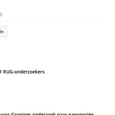
3
In
21 RUG-onderzoekers
voor Gronings onderzoek naar nanoporiën