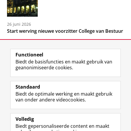
26 juni 2026
Start werving nieuwe voorzitter College van Bestuur
Functioneel
Biedt de basisfuncties en maakt gebruik van
geanonimiseerde cookies.
F
L
R
I
Y
Volg de RUG
a
i
S
n
o
Standaard
c
n
S
s
u
Biedt de optimale werking en maakt gebruik
e
k
-
t
T
Studiekiezers
van onder andere videocookies.
b
e
f
a
u
Maatschappij/bedrijven
o
d
e
g
b
o
I
e
r
e
Alumni
k
n
d
a
-
Volledig
p
-
R
m
k
Biedt gepersonaliseerde content en maakt
Over ons
a
p
i
-
a