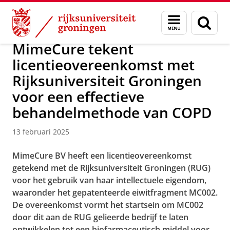
Skip
Skip
Over ons
Actueel
Nieuws
Menu
Zoek
to
to
en
Content
Navigation
zoeken
MimeCure tekent
licentieovereenkomst met
Rijksuniversiteit Groningen
voor een effectieve
behandelmethode van COPD
13 februari 2025
MimeCure BV heeft een licentieovereenkomst
getekend met de Rijksuniversiteit Groningen (RUG)
voor het gebruik van haar intellectuele eigendom,
waaronder het gepatenteerde eiwitfragment MC002.
De overeenkomst vormt het startsein om MC002
door dit aan de RUG gelieerde bedrijf te laten
ontwikkelen tot een biofarmaceutisch middel voor