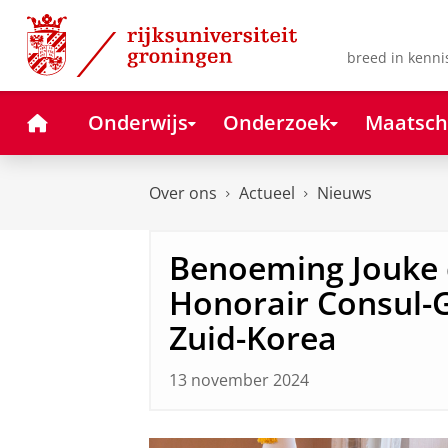
Skip
Skip
to
to
Content
Navigation
breed in kenni
Home
Onderwijs
Onderzoek
Maatsch
Over ons
Actueel
Nieuws
Benoeming Jouke d
Honorair Consul-
Zuid-Korea
13 november 2024