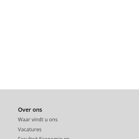
Over ons
Waar vindt u ons
Vacatures
Faculteit Economie en