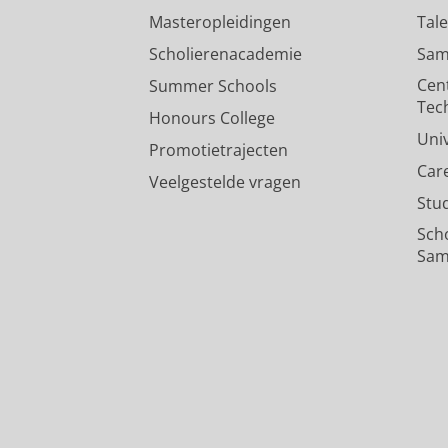
Masteropleidingen
Tal
Scholierenacademie
Sam
Cen
Summer Schools
Tec
Honours College
Uni
Promotietrajecten
Car
Veelgestelde vragen
Stu
Sch
Sam