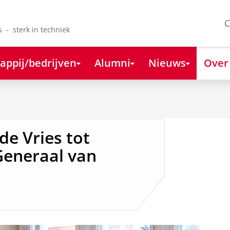
C
s - sterk in techniek
appij/bedrijven
Alumni
Nieuws
Over
e Vries tot
Generaal van