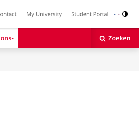
ontact
My University
Student Portal
Contr
Nederlands
English
 ons
Zoeken