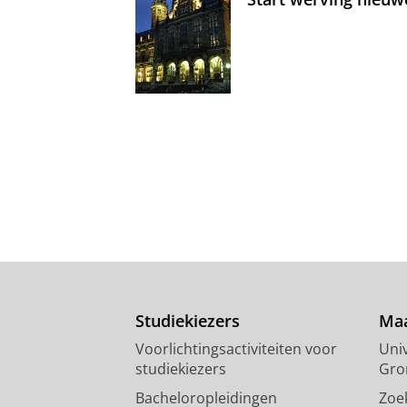
Studiekiezers
Maa
Voorlichtingsactiviteiten voor
Univ
studiekiezers
Gro
Bacheloropleidingen
Zoe