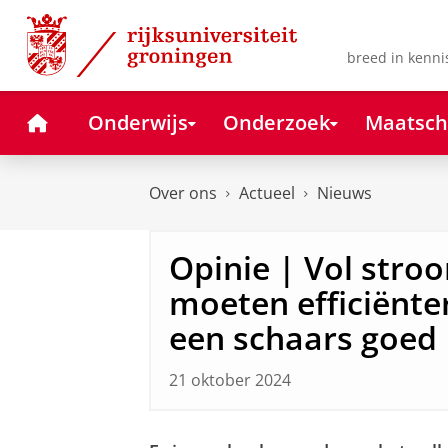
Skip
Skip
to
to
Content
Navigation
breed in kenni
Home
Onderwijs
Onderzoek
Maatsch
Over ons
Actueel
Nieuws
Opinie | Vol str
moeten efficiënt
een schaars goed
21 oktober 2024