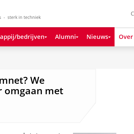
C
s - sterk in techniek
appij/bedrijven
Alumni
Nieuws
Over
oomnet? We
er omgaan met