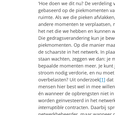
‘Hoe doen we dit nu? De verdeling v
gebaseerd op de piekmomenten van
ruimte. Als we die pieken afvlakke
andere momenten te verplaatsen, m
het net die we hebben en kunnen w
Die gedragsverandering kun je bewe
piekmomenten. Op die manier maak j
de schaarste in het netwerk. In pl
staan wachten, zeggen we dan: je 
bepaalde momenten meer. Je kunt je
stroom nodig verdorie, en nu moet
overbelasten? Uit onderzoek
[1]
dat 
mensen hier best wel in mee willen
én wanneer de opbrengsten niet in
worden geïnvesteerd in het netwer
interruptible
contracten. Daarbij spr
netwerkbeheerder, maar wanneer d