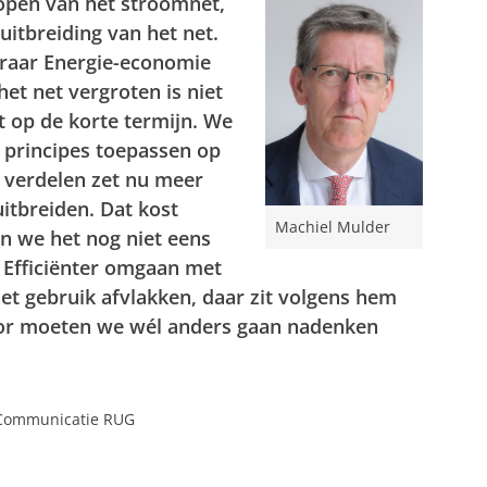
lopen van het stroomnet,
itbreiding van het net.
eraar Energie-economie
het net vergroten is niet
et op de korte termijn. We
principes toepassen op
r verdelen zet nu meer
itbreiden. Dat kost
Machiel Mulder
en we het nog niet eens
. Efficiënter omgaan met
et gebruik afvlakken, daar zit volgens hem
oor moeten we wél anders gaan nadenken
 Communicatie RUG