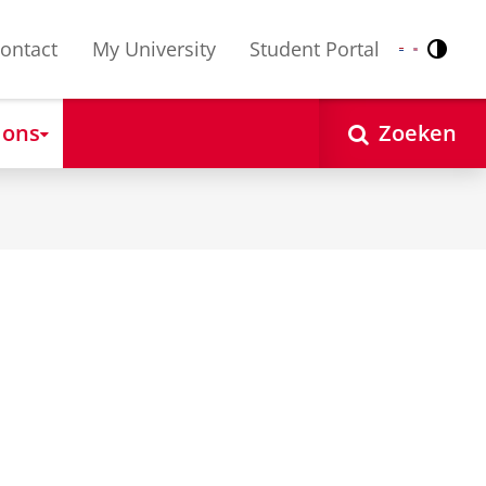
ontact
My University
Student Portal
Contr
Nederlands
English
 ons
Zoeken