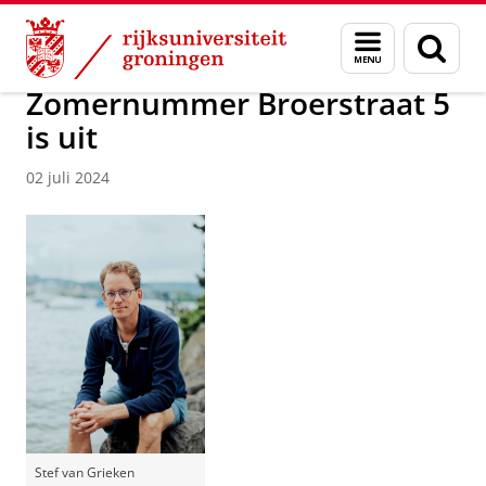
Skip
Skip
Over ons
Actueel
Nieuws
Menu
Zoek
to
to
en
Content
Navigation
zoeken
Zomernummer Broerstraat 5
is uit
02 juli 2024
Stef van Grieken