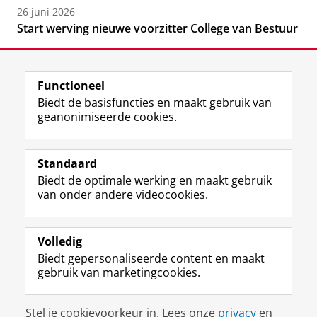
26 juni 2026
Start werving nieuwe voorzitter College van Bestuur
Functioneel
Biedt de basisfuncties en maakt gebruik van
geanonimiseerde cookies.
F
L
R
I
Y
Volg de RUG
a
i
S
n
o
Standaard
c
n
S
s
u
Biedt de optimale werking en maakt gebruik
e
k
-
t
T
Studiekiezers
van onder andere videocookies.
b
e
f
a
u
Maatschappij/bedrijven
o
d
e
g
b
o
I
e
r
e
Alumni
k
n
d
a
-
Volledig
p
-
R
m
k
Biedt gepersonaliseerde content en maakt
Over ons
a
p
i
-
a
gebruik van marketingcookies.
g
a
j
a
n
i
g
k
c
a
Disclaimer & Copyright
Privacy
Cookies
n
i
s
c
a
Stel je cookievoorkeur in. Lees onze
privacy
en