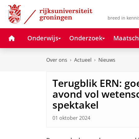
Skip
Skip
to
to
Content
Navigation
breed in kenni
Home
Onderwijs
Onderzoek
Maatsch
Over ons
Actueel
Nieuws
Terugblik ERN: g
avond vol wetens
spektakel
01 oktober 2024