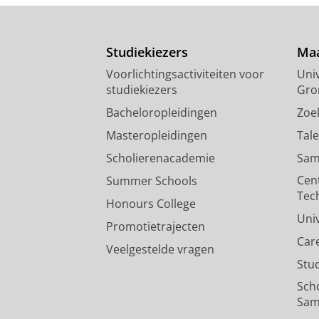
Studiekiezers
Maa
Voorlichtingsactiviteiten voor
Univ
studiekiezers
Gro
Bacheloropleidingen
Zoe
Masteropleidingen
Tal
Scholierenacademie
Sam
Cen
Summer Schools
Tec
Honours College
Uni
Promotietrajecten
Car
Veelgestelde vragen
Stu
Sch
Sam