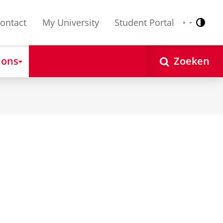
ontact
My University
Student Portal
Contr
Nederlands
English
 ons
Zoeken