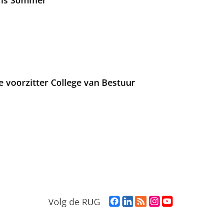
Iris Sommer
e voorzitter College van Bestuur
F
L
R
I
Y
Volg de RUG
a
i
S
n
o