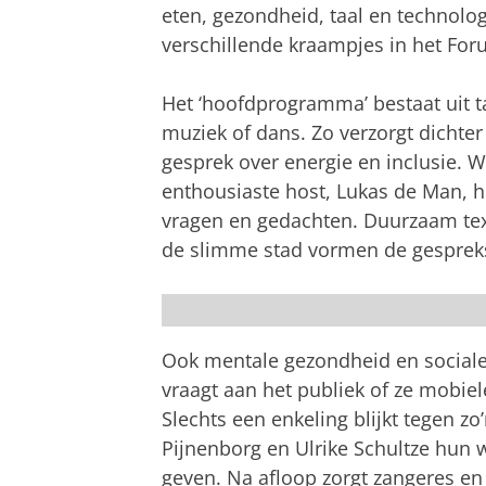
eten, gezondheid, taal en technolo
verschillende kraampjes in het For
Het ‘hoofdprogramma’ bestaat uit t
muziek of dans. Zo verzorgt dicht
gesprek over energie en inclusie. 
enthousiaste host, Lukas de Man, 
vragen en gedachten. Duurzaam text
de slimme stad vormen de gespre
ERN (Foto: Lucas Kemper)
Ook mentale gezondheid en social
vraagt aan het publiek of ze mobiel
Slechts een enkeling blijkt tegen 
Pijnenborg en Ulrike Schultze hun 
geven. Na afloop zorgt zangeres e