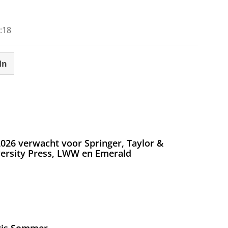
tellingen aan
om deze video te zien
:18
In
026 verwacht voor Springer, Taylor &
versity Press, LWW en Emerald