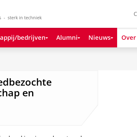
C
s - sterk in techniek
appij/bedrijven
Alumni
Nieuws
Over
oedbezochte
chap en