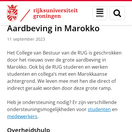
Skip
Skip
Over ons
Actueel
Nieuws
Menu
Zoek
to
to
en
Content
Navigation
zoeken
Aardbeving in Marokko
11 september 2023
Het College van Bestuur van de RUG is geschrokken
door het nieuws over de grote aardbeving in
Marokko. Ook bij de RUG studeren en werken
studenten en collega’s met een Marokkaanse
achtergrond. We leven mee met hen die direct of
indirect geraakt worden door deze grote ramp.
Heb je ondersteuning nodig? Er zijn verschillende
ondersteuningsmogelijkheden voor
studenten
en
medewerkers
.
Overheidshulp