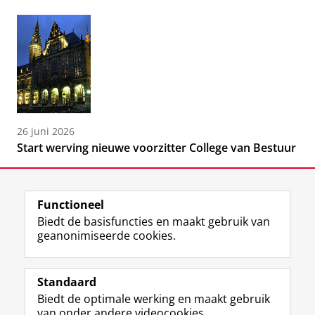
26 juni 2026
Start werving nieuwe voorzitter College van Bestuur
Functioneel
Biedt de basisfuncties en maakt gebruik van
geanonimiseerde cookies.
F
L
R
I
Y
Volg de RUG
a
i
S
n
o
Standaard
c
n
S
s
u
Biedt de optimale werking en maakt gebruik
e
k
-
t
T
Studiekiezers
van onder andere videocookies.