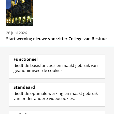
26 juni 2026
Start werving nieuwe voorzitter College van Bestuur
Functioneel
Biedt de basisfuncties en maakt gebruik van
geanonimiseerde cookies.
F
L
R
I
Y
Volg de RUG
a
i
S
n
o
Standaard
c
n
S
s
u
Biedt de optimale werking en maakt gebruik
e
k
-
t
T
Studiekiezers
van onder andere videocookies.
b
e
f
a
u
Maatschappij/bedrijven
o
d
e
g
b
o
I
e
r
e
Alumni