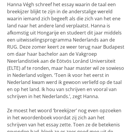
Hanna Végh schreef het essay waarin de taal een
breekijzer blijkt te zijn in de anderstalige wereld
waarin iemand zich begeeft als die zich van het ene
land naar het andere land verplaatst. Hanna is
afkomstig uit Hongarije en studeert dit jaar middels
een uitwisselingsprogramma Nederlands aan de
RUG. Deze zomer keert ze weer terug naar Budapest
om daar haar bachelor aan de Vakgroep
Neerlandistiek aan de Eötvös Loránd Universiteit
(ELTE) af te ronden, maar haar master wil ze sowieso
in Nederland volgen. ‘Toen ik voor het eerst in
Nederland kwam werd ik gewoon verliefd op de taal
en op het land. Ik hou van schrijven en vooral van
schrijven in het Nederlands.’, zegt Hanna.
Ze moest het woord ‘breekijzer’ nog even opzoeken
in het woordenboek voordat zij zich aan het
schrijven van het essay zette. Toen ze de betekenis
gevonden had, bleek ze er zeer goed mee uit de