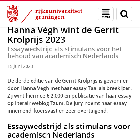
Skip
Skip
Over ons
Actueel
Nieuws
Menu
Zoek
to
to
en
Content
Navigation
zoeken
Hanna Végh wint de Gerrit
Krolprijs 2023
Essaywedstrijd als stimulans voor het
behoud van academisch Nederlands
15 juni 2023
De derde editie van de Gerrit Krolprijs is gewonnen
door Hanna Végh met haar essay Taal als breekijzer.
Zij wint hiermee € 2.000 en publicatie van haar essay
op literair weblog Tzum. De jury noemt haar essay
innemend, koersvast en zeer overtuigend.
Essaywedstrijd als stimulans voor
academisch Nederlands