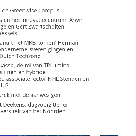
an de Greenwise Campus'
us en het Innovatiecentrum' Arwin
ge en Gert Zwartscholten,
Wessels
t vanuit het MKB komen' Herman
e ondernemersverenigingen en
r Dutch Techzone
kassa, de rol van TRL-trains,
slijnen en hybride
t, associate lector NHL Stenden en
 RUG
sprek met de aanwezigen
t Deekens, dagvoorzitter en
iversiteit van het Noorden