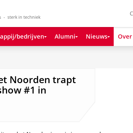
C
s - sterk in techniek
appij/bedrijven
Alumni
Nieuws
Over
het Noorden trapt
dshow #1 in