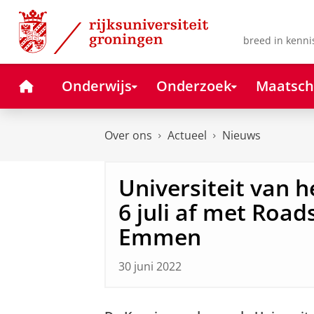
Skip
Skip
to
to
Content
Navigation
breed in kenni
Home
Onderwijs
Onderzoek
Maatsch
Over ons
Actueel
Nieuws
Universiteit van 
6 juli af met Roa
Emmen
30 juni 2022