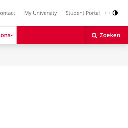
ontact
My University
Student Portal
Contr
Nederlands
English
 ons
Zoeken