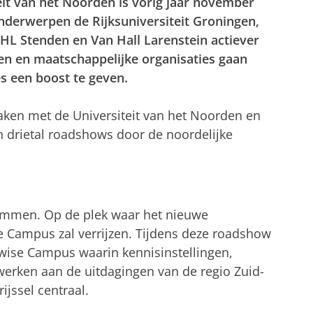
it van het Noorden is vorig jaar november
onderwerpen de Rijksuniversiteit Groningen,
L Stenden en Van Hall Larenstein actiever
den en maatschappelijke organisaties gaan
s een boost te geven.
aken met de Universiteit van het Noorden en
en drietal roadshows door de noordelijke
 Emmen. Op de plek waar het nieuwe
 Campus zal verrijzen. Tijdens deze roadshow
wise Campus waarin kennisinstellingen,
erken aan de uitdagingen van de regio Zuid-
jssel centraal.