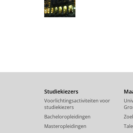
Studiekiezers
Maa
Voorlichtingsactiviteiten voor
Univ
studiekiezers
Gro
Bacheloropleidingen
Zoe
Masteropleidingen
Tal