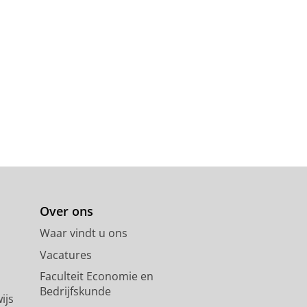
Over ons
Waar vindt u ons
Vacatures
Faculteit Economie en
Bedrijfskunde
ijs