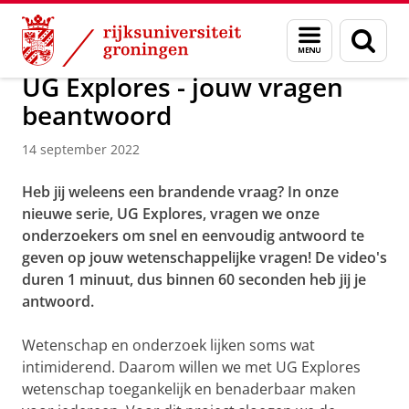
Skip
Skip
Over ons
Actueel
Nieuws
Menu
Zoek
to
to
en
Content
Navigation
zoeken
UG Explores - jouw vragen
beantwoord
14 september 2022
Heb jij weleens een brandende vraag? In onze
nieuwe serie, UG Explores, vragen we onze
onderzoekers om snel en eenvoudig antwoord te
geven op jouw wetenschappelijke vragen! De video's
duren 1 minuut, dus binnen 60 seconden heb jij je
antwoord.
Wetenschap en onderzoek lijken soms wat
intimiderend. Daarom willen we met UG Explores
wetenschap toegankelijk en benaderbaar maken