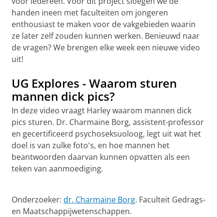
voor iedereen. Voor dit project sloegen we de
handen ineen met faculteiten om jongeren
enthousiast te maken voor de vakgebieden waarin
ze later zelf zouden kunnen werken. Benieuwd naar
de vragen? We brengen elke week een nieuwe video
uit!
UG Explores - Waarom sturen
mannen dick pics?
In deze video vraagt Harley waarom mannen dick
pics sturen. Dr. Charmaine Borg, assistent-professor
en gecertificeerd psychoseksuoloog, legt uit wat het
doel is van zulke foto's, en hoe mannen het
beantwoorden daarvan kunnen opvatten als een
teken van aanmoediging.
UG Explores #1 | University of Groningen
Pas uw cookie instellingen aan
om deze
video te zien
Onderzoeker:
dr. Charmaine Borg
. Faculteit Gedrags-
en Maatschappijwetenschappen.